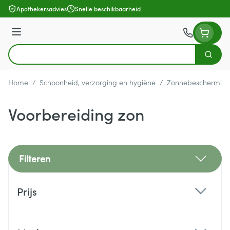
Ga naar de inhoud
Apothekersadvies
Snelle beschikbaarheid
Menu
Zoek
Product, merk, categorie...
Home
/
Schoonheid, verzorging en hygiëne
/
Zonnebeschermin
Voorbereiding zon
Filteren
Doorgaan naar productlijst
Prijs
filter