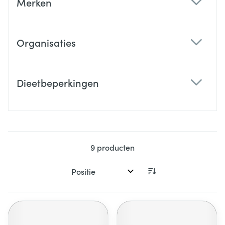
Merken
filter
Organisaties
filter
Dieetbeperkingen
filter
9
producten
Sorteer op: