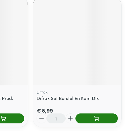
Difrax
 Prod.
Difrax Set Borstel En Kam Dlx
€ 8,99
Aantal