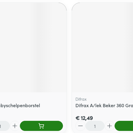
Difrax
byschelpenborstel
Difrax A/lek Beker 360 Gr
€ 12,49
Aantal