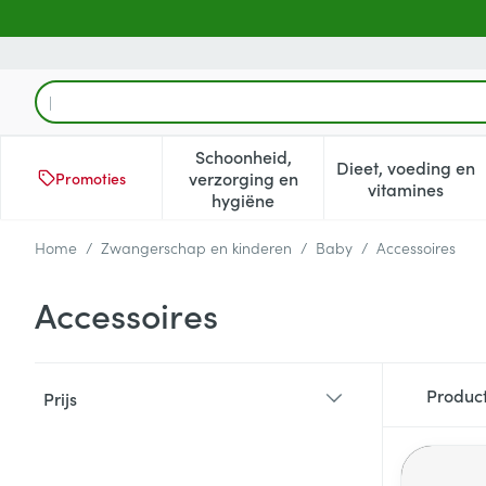
Ga naar de inhoud
Product, merk, categorie...
Schoonheid,
Dieet, voeding en
verzorging en
Promoties
Toon submenu voor Schoonheid
Toon subm
vitamines
hygiëne
Home
/
Zwangerschap en kinderen
/
Baby
/
Accessoires
Accessoires
Doorgaan naar productlijst
Produc
Prijs
filter