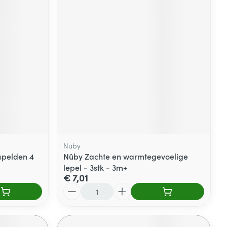
Nuby
spelden 4
Nûby Zachte en warmtegevoelige
lepel - 3stk - 3m+
€ 7,01
Aantal