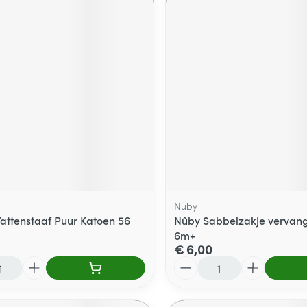
Nuby
ttenstaaf Puur Katoen 56
Nûby Sabbelzakje vervang
6m+
€ 6,00
Aantal