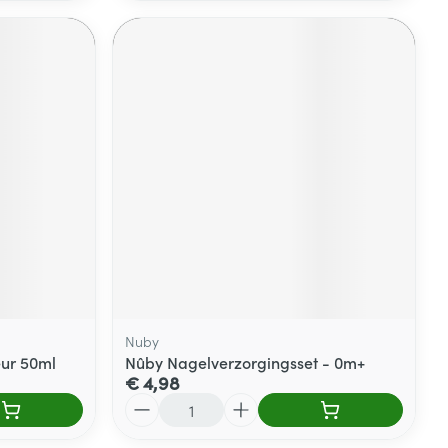
Nuby
eur 50ml
Nûby Nagelverzorgingsset - 0m+
€ 4,98
Aantal