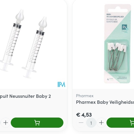
ale en maximale prijswaarden aan te passen.
puit Neussnuiter Baby 2
Pharmex
Pharmex Baby Veiligheids
€ 4,53
Aantal