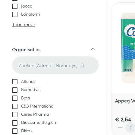
Jacadi
Lanaform
Toon meer
Organisaties
filter
Attends
Bomedys
Bota
Appeg Wa
C&S International
Ceres Pharma
€ 2,54
Diacosmo Belgium
Aantal
Difrax