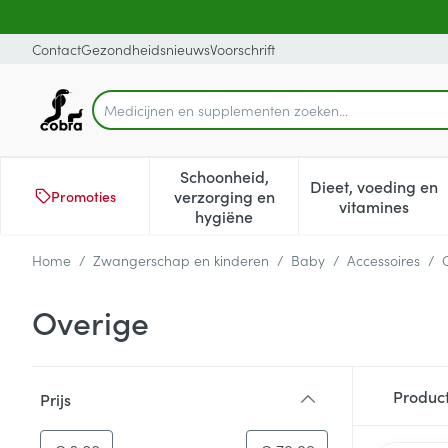
Ga naar de inhoud
Dia 1 van 1
Contact
Gezondheidsnieuws
Voorschrift
M
Product, merk, categorie...
Schoonheid,
Dieet, voeding en
verzorging en
Promoties
Toon submenu voor Schoonheid
Toon subm
vitamines
hygiëne
Home
/
Zwangerschap en kinderen
/
Baby
/
Accessoires
/
Overige
Doorgaan naar productlijst
Produc
Prijs
filter