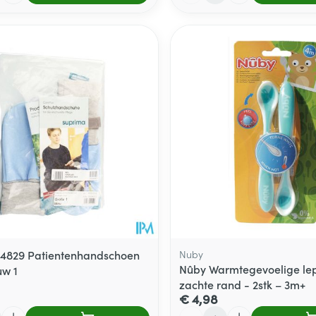
4829 Patientenhandschoen
Nuby
Nûby Warmtegevoelige le
uw 1
zachte rand - 2stk – 3m+
€ 4,98
Aantal