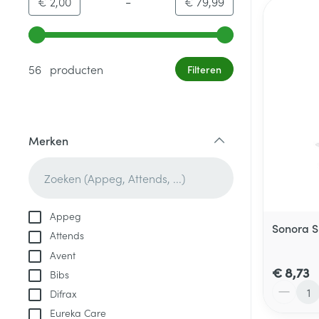
-
Minimumwaarde
Maximale waarde
€ 2,00
€ 79,99
Gebruik de pijltjestoetsen links en rechts om de minim
56 producten
Filteren
Merken
filter
Appeg
Sonora S
Attends
Avent
€ 8,73
Bibs
Aantal
Difrax
Eureka Care