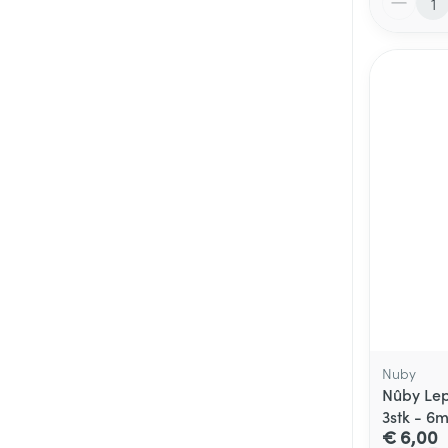
Nuby
Nûby Lep
3stk - 6
€ 6,00