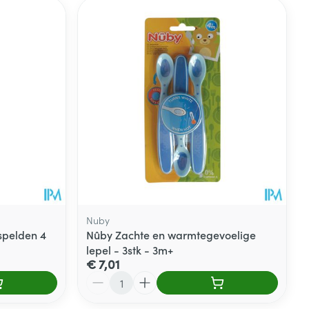
Nuby
spelden 4
Nûby Zachte en warmtegevoelige
lepel - 3stk - 3m+
€ 7,01
Aantal