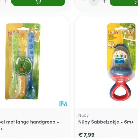
Nuby
el met lange handgreep -
Nûby Sabbelzakje - 6m+
m+
€ 7,99