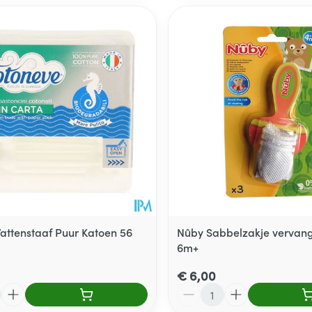
ttenstaaf Puur Katoen 56
Nûby Sabbelzakje vervang
6m+
€ 6,00
Aantal