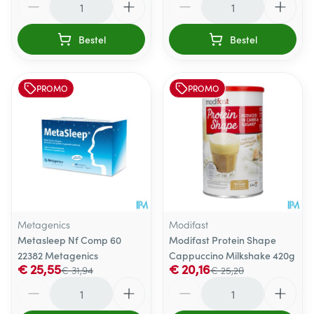
Bestel
Bestel
PROMO
PROMO
Metagenics
Modifast
Metasleep Nf Comp 60
Modifast Protein Shape
22382 Metagenics
Cappuccino Milkshake 420g
€ 25,55
€ 20,16
€ 31,94
€ 25,20
Aantal
Aantal