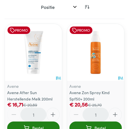
Sorteer op:
PROMO
PROMO
Avene
Avene
Avene After Sun
Avene Zon Spray Kind
Herstellende Melk 200ml
Spf50+ 200ml
€ 16,71
€ 20,56
€ 20,89
€ 25,70
Aantal
Aantal
Bestel
Bestel