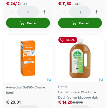
€ 24,12
€ 11,30
€ 30,15
€ 14,13
Aantal
Aantal
Bestel
Bestel
PROMO
Dettol
Avene Zon Spf50+ Creme
Dettolpharma Vloeibare
50ml
Desinfectiemid.oppervlak 1l
€ 20,01
€ 14,20
€ 17,75
Aantal
Aantal