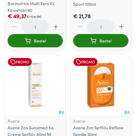
Barinutrics Multi Kers V2
Sport 100ml
Kauwtabl 90
€ 49,37
€ 21,78
€ 54,86
Aantal
Aantal
Bestel
Bestel
PROMO
PROMO
Avene
Avene
Avene Zon Sunsimed Ka
Avene Zon Spf50+ Reflexe
Creme Spf50+ 80ml Nf
Familie 30ml