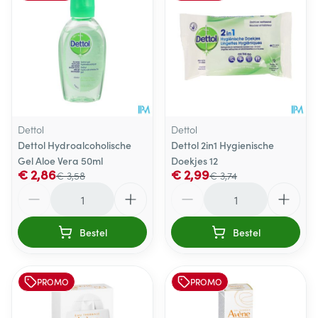
Dettol
Dettol
Dettol Hydroalcoholische
Dettol 2in1 Hygienische
Gel Aloe Vera 50ml
Doekjes 12
€ 2,86
€ 2,99
€ 3,58
€ 3,74
Aantal
Aantal
Bestel
Bestel
PROMO
PROMO