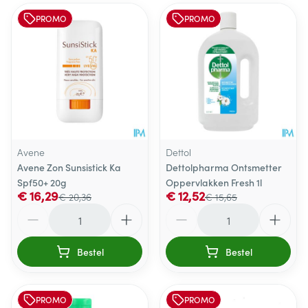
PROMO
PROMO
Avene
Dettol
Avene Zon Sunsistick Ka
Dettolpharma Ontsmetter
Spf50+ 20g
Oppervlakken Fresh 1l
€ 16,29
€ 12,52
€ 20,36
€ 15,65
Aantal
Aantal
Bestel
Bestel
PROMO
PROMO