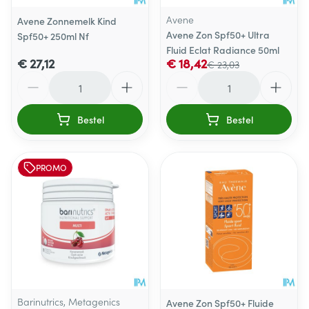
Avene
Avene Zonnemelk Kind
Avene Zon Spf50+ Ultra
Spf50+ 250ml Nf
Fluid Eclat Radiance 50ml
€ 27,12
€ 18,42
€ 23,03
Aantal
Aantal
Bestel
Bestel
PROMO
Barinutrics, Metagenics
Avene Zon Spf50+ Fluide