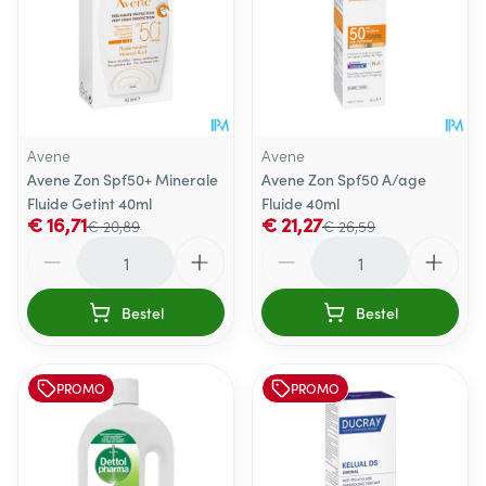
Avene
Avene
Avene Zon Spf50+ Minerale
Avene Zon Spf50 A/age
Fluide Getint 40ml
Fluide 40ml
€ 16,71
€ 21,27
€ 20,89
€ 26,59
Aantal
Aantal
Bestel
Bestel
PROMO
PROMO