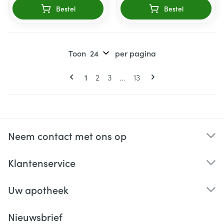
Bestel
Bestel
Toon
per pagina
Pagina's
U lees momenteel pagina
Pagina
Pagina
Pagina
1
2
3
...
13
Neem contact met ons op
Klantenservice
Uw apotheek
Nieuwsbrief