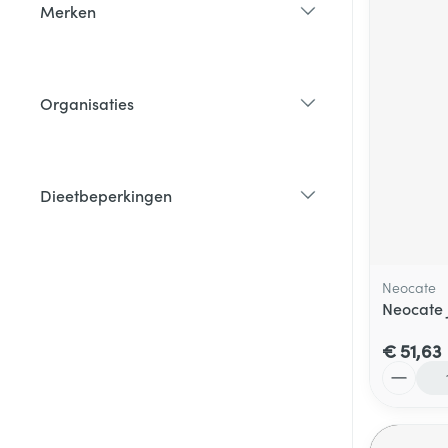
Merken
filter
Organisaties
filter
Dieetbeperkingen
filter
Neocate
Neocate 
€ 51,63
Aantal