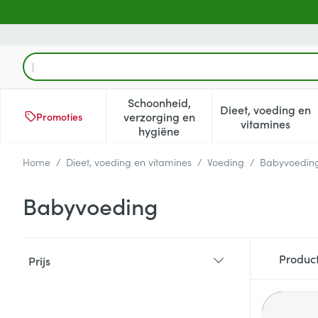
Ga naar de inhoud
Product, merk, categorie...
Schoonheid,
Dieet, voeding en
verzorging en
Promoties
Toon submenu voor Schoonheid
Toon subm
vitamines
hygiëne
Home
/
Dieet, voeding en vitamines
/
Voeding
/
Babyvoedin
Babyvoeding
Doorgaan naar productlijst
Produc
Prijs
filter