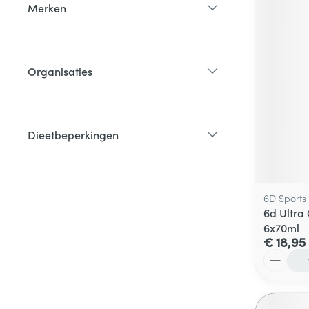
Merken
filter
Organisaties
filter
Dieetbeperkingen
filter
6D Sports
6d Ultra 
6x70ml
€ 18,95
Aantal