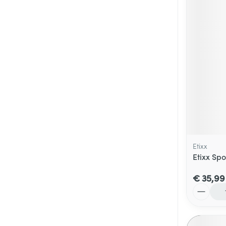
Etixx
Etixx Sp
€ 35,99
Aantal