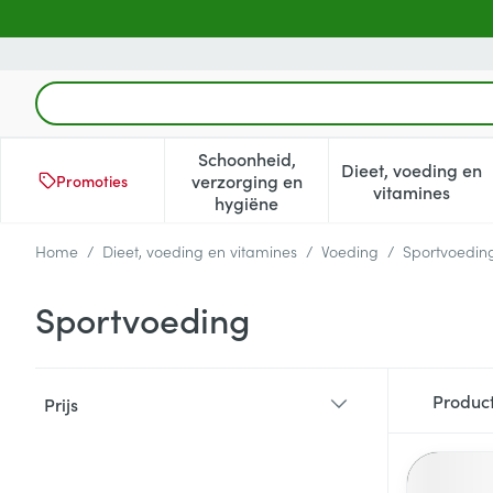
Ga naar de inhoud
Product, merk, categorie...
Schoonheid,
Dieet, voeding en
verzorging en
Promoties
Toon submenu voor Schoonheid
Toon subm
vitamines
hygiëne
Home
/
Dieet, voeding en vitamines
/
Voeding
/
Sportvoedin
Sportvoeding
Doorgaan naar productlijst
Produc
Prijs
filter