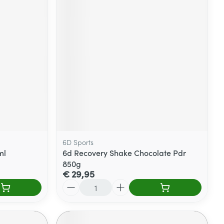
6D Sports
ml
6d Recovery Shake Chocolate Pdr
850g
€ 29,95
Aantal