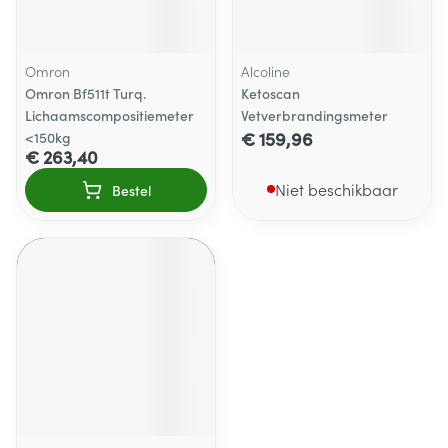
Omron
Alcoline
Omron Bf511t Turq.
Ketoscan
Lichaamscompositiemeter
Vetverbrandingsmeter
€ 159,96
<150kg
€ 263,40
Niet beschikbaar
Bestel