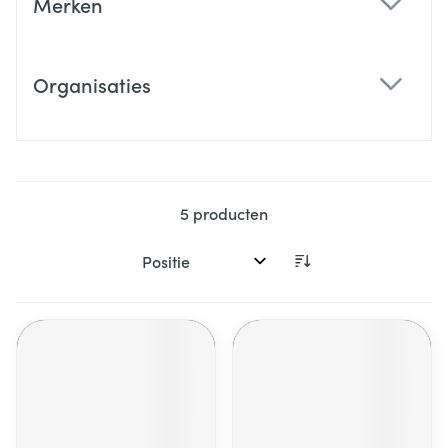
Merken
filter
Organisaties
filter
5
producten
Sorteer op: