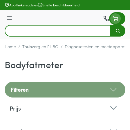
Ga naar de inhoud
Apothekersadvies
Snelle beschikbaarheid
Menu
Zoek
Product, merk, categorie...
Home
/
Thuiszorg en EHBO
/
Diagnosetesten en meetapparatuu
Bodyfatmeter
Filteren
Doorgaan naar productlijst
Prijs
filter