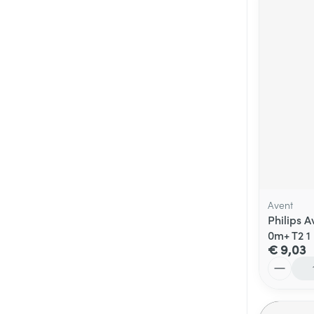
Avent
Philips 
0m+ T2 1
€ 9,03
Aantal