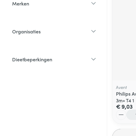
Merken
filter
Organisaties
filter
Dieetbeperkingen
filter
Avent
Philips 
3m+ T4 1
€ 9,03
Aantal