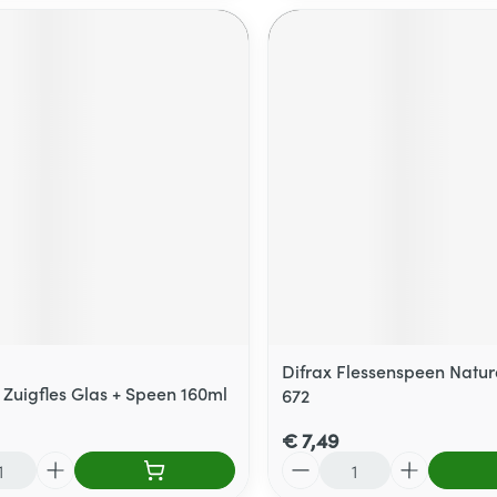
Difrax Flessenspeen Natu
 Zuigfles Glas + Speen 160ml
672
€ 7,49
Aantal