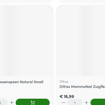
lessenspeen Natural Small
Difrax
Difrax Mammafeel Zuigfle
€ 18,99
Aantal