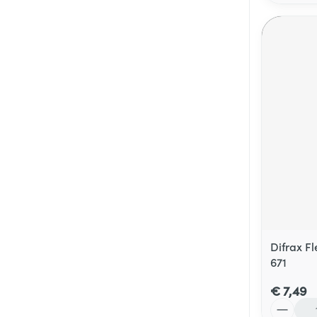
Difrax F
671
€ 7,49
Aantal