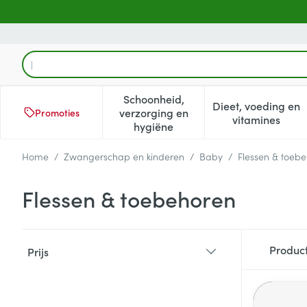
Ga naar de inhoud
Product, merk, categorie...
Schoonheid,
Dieet, voeding en
verzorging en
Promoties
Toon submenu voor Schoonheid
Toon subm
vitamines
hygiëne
Home
/
Zwangerschap en kinderen
/
Baby
/
Flessen & toeb
Flessen & toebehoren
Doorgaan naar productlijst
Produc
Prijs
filter