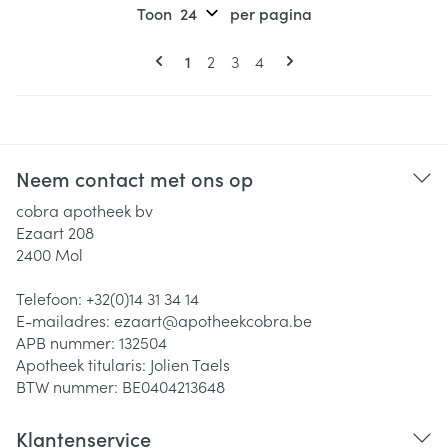
Toon
per pagina
Pagina's
U lees momenteel pagina
Pagina
Pagina
Pagina
1
2
3
4
Neem contact met ons op
cobra apotheek bv
Ezaart 208
2400
Mol
Telefoon:
+32(0)14 31 34 14
E-mailadres:
ezaart@
apotheekcobra.be
APB nummer:
132504
Apotheek titularis:
Jolien Taels
BTW nummer:
BE0404213648
Klantenservice