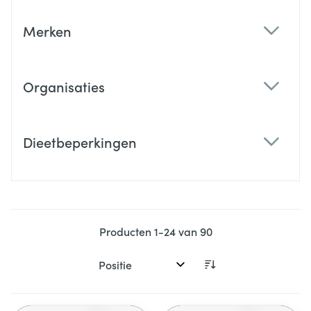
Merken
filter
Organisaties
filter
Dieetbeperkingen
filter
Producten
1
-
24
van
90
Sorteer op: