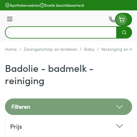
Ga naar de inhoud
Apothekersadvies
Snelle beschikbaarheid
Menu
Zoek
Product, merk, categorie...
Home
/
Zwangerschap en kinderen
/
Baby
/
Verzorging en hyg
Badolie - badmelk -
reiniging
Filteren
Doorgaan naar productlijst
Prijs
filter