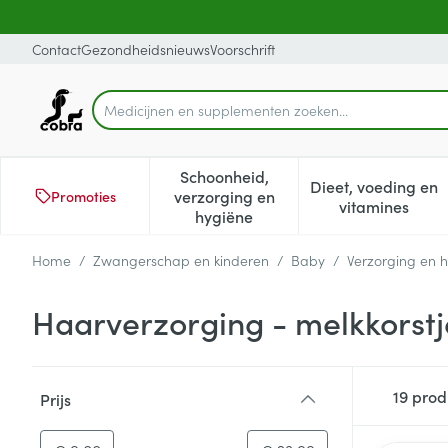
Ga naar de inhoud
Dia 1 van 1
Contact
Gezondheidsnieuws
Voorschrift
Medicijn
Product, merk, categorie...
Schoonheid,
Dieet, voeding en
verzorging en
Promoties
Toon submenu voor Schoonheid
Toon subm
vitamines
hygiëne
Home
/
Zwangerschap en kinderen
/
Baby
/
Verzorging en 
Haarverzorging - melkkorstj
Doorgaan naar productlijst
19
prod
Prijs
filter