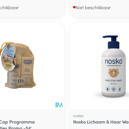
schikbaar
Niet beschikbaar
nosko
 Cap Programma
Nosko Lichaam & Haar Wa
tjes Promo -5€