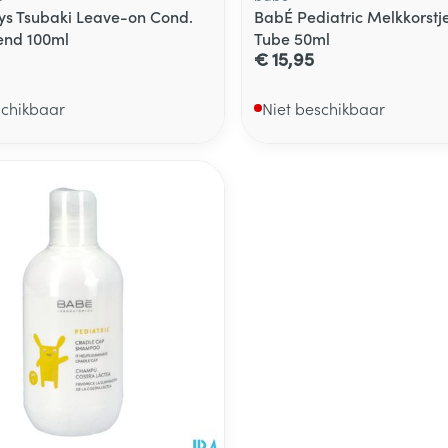
ys Tsubaki Leave-on Cond.
BabÉ Pediatric Melkkorstj
end 100ml
Tube 50ml
€ 15,95
schikbaar
Niet beschikbaar