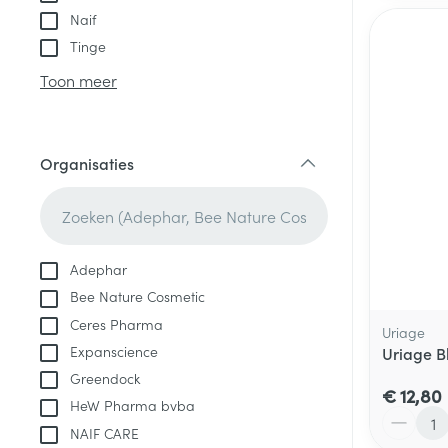
Naif
Tinge
Toon meer
Organisaties
filter
Adephar
Bee Nature Cosmetic
Ceres Pharma
Uriage
Expanscience
Uriage B
Greendock
€ 12,80
HeW Pharma bvba
Aantal
NAIF CARE