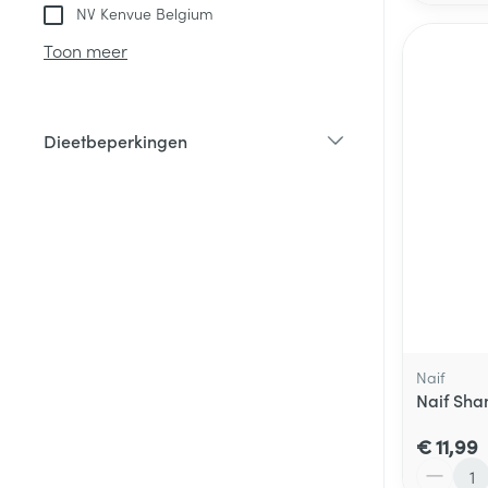
NV Kenvue Belgium
Toon meer
Dieetbeperkingen
filter
Naif
Naif Sha
€ 11,99
Aantal