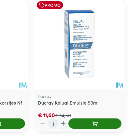
PROMO
Ducray
orstjes Nf
Ducray Kelual Emulsie 50ml
€ 11,60
€ 14,50
Aantal