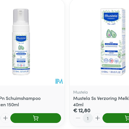
ale en maximale prijswaarden aan te passen.
Mustela
 Pn Schuimshampoo
Mustela Ss Verzoring Melkk
gen 150ml
40ml
€ 12,80
Aantal