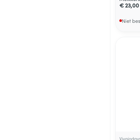
€ 23,00
Niet be
Vivaioday