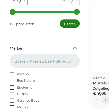
-
Minimumwaarde
Maximale waarde
€ 9,00
€ 23,99
Gebruik de pijltjestoetsen links en rechts om de minim
19 producten
Filteren
Merken
filter
Aveeno
Mustela
Bee Nature
Mustela
Bioderma
Zuigelin
€ 9,60
Ducray
Aantal
Galenco Baby
Mustela