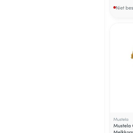
Niet be
Mustela
Mustela
Melkkors