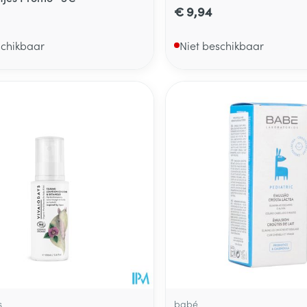
€ 9,94
schikbaar
Niet beschikbaar
s
babé