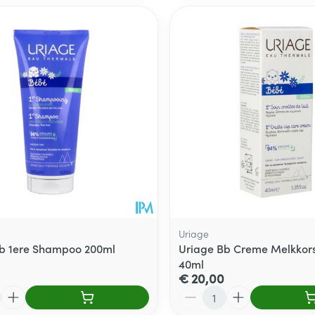
Uriage
b 1ere Shampoo 200ml
Uriage Bb Creme Melkkors
40ml
€ 20,00
Aantal