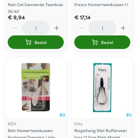
Neh Gel Gevoerde Teenbuis
Fresco Hamerteenkussen l 1
35/40
€ 9,94
€ 17,14
Aantal
Aantal
Bestel
Bestel
NEH
Vitry
Neh Hamerteenkussen
Nageltang Met Bufferveer
Hydrogel Teenring Links
Inox 12.5cm Klein Model