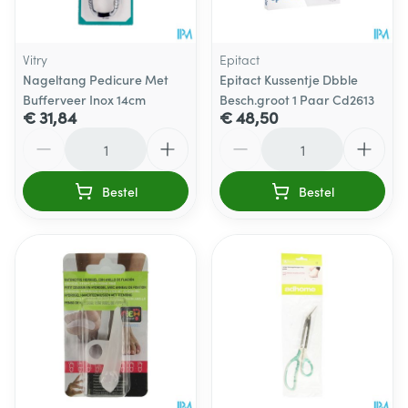
Vitry
Epitact
Nageltang Pedicure Met
Epitact Kussentje Dbble
Bufferveer Inox 14cm
Besch.groot 1 Paar Cd2613
€ 31,84
€ 48,50
Aantal
Aantal
Bestel
Bestel