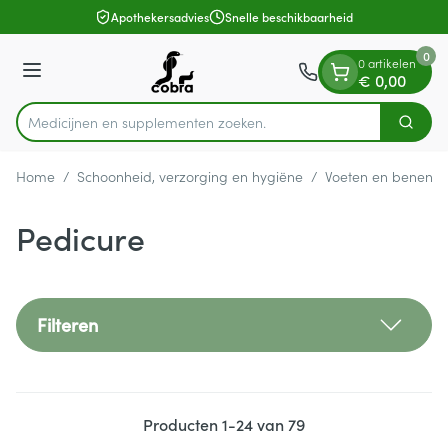
Dia 1 van 1
Ga naar de inhoud
Apothekersadvies
Snelle beschikbaarheid
0
0 artikelen
Menu
€ 0,00
Medicijnen en
Zoek
Product, merk, categorie...
Home
/
Schoonheid, verzorging en hygiëne
/
Voeten en benen
/
Pedicure
Filteren
Producten
1
-
24
van
79