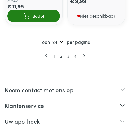
€ 9,99
39/42
€ 11,95
Niet beschikbaar
Bestel
Toon
per pagina
Pagina's
U lees momenteel pagina
Pagina
Pagina
Pagina
1
2
3
4
Neem contact met ons op
Klantenservice
Uw apotheek