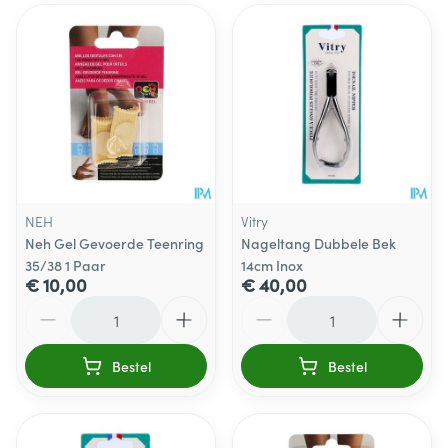
NEH
Vitry
Neh Gel Gevoerde Teenring
Nageltang Dubbele Bek
35/38 1 Paar
14cm Inox
€ 10,00
€ 40,00
Aantal
Aantal
Bestel
Bestel