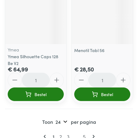
Ymea
Menotil Tabl 56
Ymea Silhouette Caps 128
Be V2
€ 64,99
€ 28,50
Aantal
Aantal
Bestel
Bestel
Toon
per pagina
Pagina's
U lees momenteel pagina
Pagina
Pagina
Pagina
1
2
3
...
5