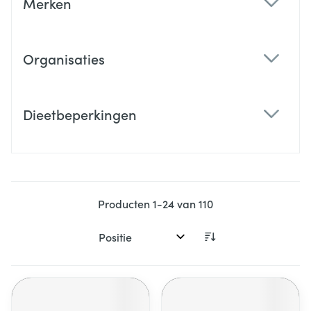
Merken
filter
Organisaties
filter
Dieetbeperkingen
filter
Producten
1
-
24
van
110
Sorteer op: