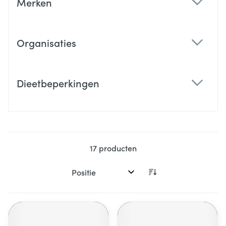
Merken
filter
Organisaties
filter
Dieetbeperkingen
filter
17
producten
Sorteer op: