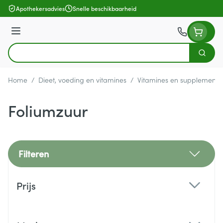
Ga naar de inhoud
Apothekersadvies
Snelle beschikbaarheid
Menu
Zoek
Product, merk, categorie...
Home
/
Dieet, voeding en vitamines
/
Vitamines en supplemente
Foliumzuur
Filteren
Doorgaan naar productlijst
Prijs
filter