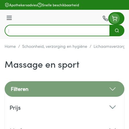
Ga naar de inhoud
Apothekersadvies
Snelle beschikbaarheid
Menu
Zoek
Product, merk, categorie...
Home
/
Schoonheid, verzorging en hygiëne
/
Lichaamsverzorgi
Massage en sport
Filteren
Doorgaan naar productlijst
Prijs
filter