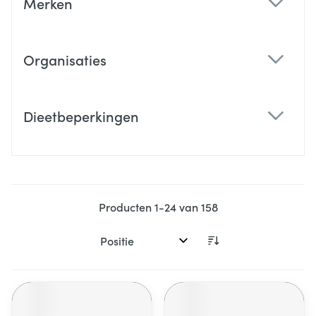
Merken
filter
Organisaties
filter
Dieetbeperkingen
filter
Producten
1
-
24
van
158
Sorteer op: