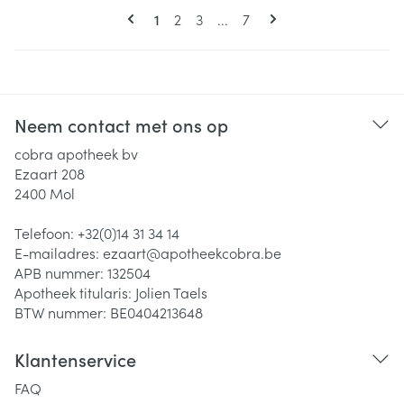
Pagina's
U lees momenteel pagina
Pagina
Pagina
Pagina
1
2
3
...
7
Neem contact met ons op
cobra apotheek bv
Ezaart 208
2400
Mol
Telefoon:
+32(0)14 31 34 14
E-mailadres:
ezaart@
apotheekcobra.be
APB nummer:
132504
Apotheek titularis:
Jolien Taels
BTW nummer:
BE0404213648
Klantenservice
FAQ