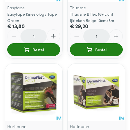
Easytape
Thuasne
Easytape Kinesiology Tape
Thuasne Biflex 16+ Licht
Groen
Ijkteken Beige 10cmx3m
€ 13,80
€ 29,20
Aantal
Aantal
Bestel
Bestel
Hartmann
Hartmann