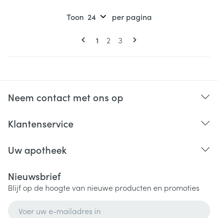
Toon
per pagina
Pagina's
U lees momenteel pagina
Pagina
Pagina
1
2
3
Neem contact met ons op
Klantenservice
Uw apotheek
Nieuwsbrief
Blijf op de hoogte van nieuwe producten en promoties
E-mail adres