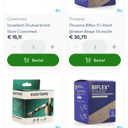
Covarmed
Thuasne
Israelisch Drukverband
Thuasne Biflex 17+ Sterk
10cm Covarmed
Ijkteken Beige 10cmx3m
€ 15,11
€ 30,70
Aantal
Aantal
Bestel
Bestel