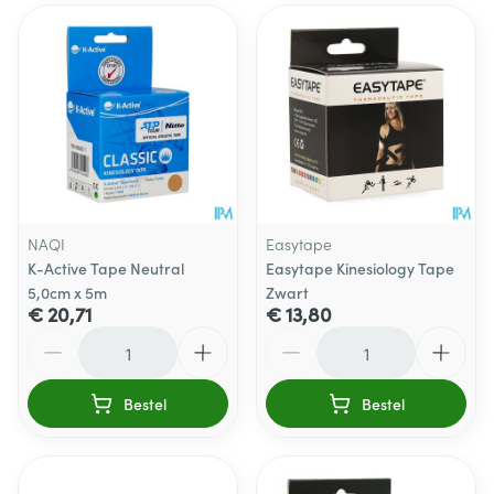
NAQI
Easytape
K-Active Tape Neutral
Easytape Kinesiology Tape
5,0cm x 5m
Zwart
€ 20,71
€ 13,80
Aantal
Aantal
Bestel
Bestel