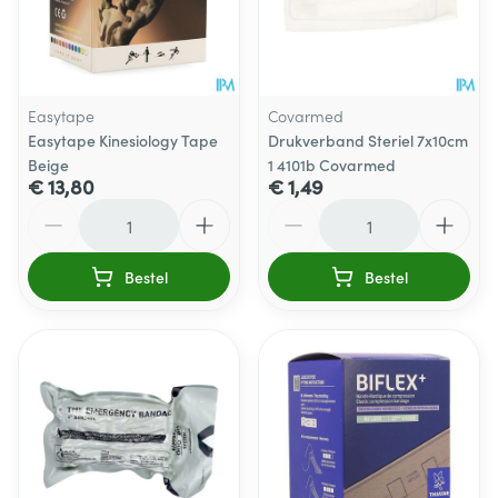
Easytape
Covarmed
Easytape Kinesiology Tape
Drukverband Steriel 7x10cm
Beige
1 4101b Covarmed
€ 13,80
€ 1,49
Aantal
Aantal
Bestel
Bestel