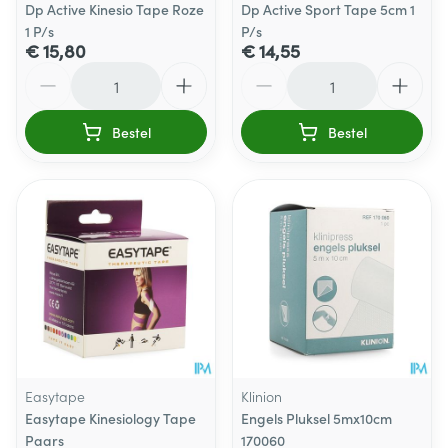
Dp Active Kinesio Tape Roze
Dp Active Sport Tape 5cm 1
1 P/s
P/s
€ 15,80
€ 14,55
Aantal
Aantal
Bestel
Bestel
Easytape
Klinion
Easytape Kinesiology Tape
Engels Pluksel 5mx10cm
Paars
170060