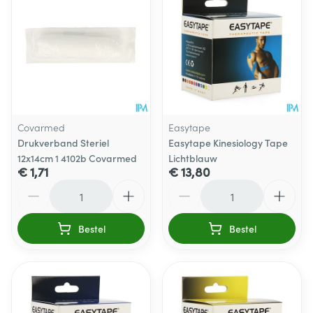
Covarmed
Easytape
Drukverband Steriel
Easytape Kinesiology Tape
12x14cm 1 4102b Covarmed
Lichtblauw
€ 1,71
€ 13,80
Aantal
Aantal
Bestel
Bestel