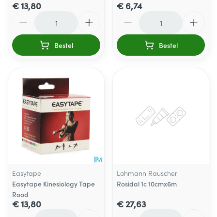
€ 13,80
€ 6,74
Aantal
Aantal
Bestel
Bestel
Easytape
Lohmann Rauscher
Easytape Kinesiology Tape
Rosidal 1c 10cmx6m
Rood
€ 13,80
€ 27,63
Aantal
Aantal