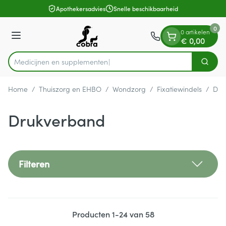
Dia 1 van 1
Ga naar de inhoud
Apothekersadvies
Snelle beschikbaarheid
0
0 artikelen
Menu
€ 0,00
Med
Zoek
Product, merk, categorie...
Home
/
Thuiszorg en EHBO
/
Wondzorg
/
Fixatiewindels
/
Dru
Drukverband
Filteren
Producten
1
-
24
van
58