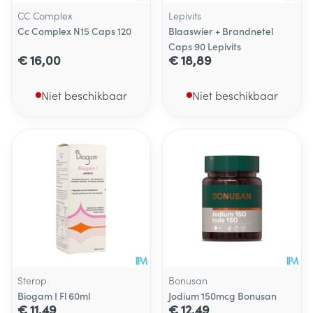
CC Complex
Lepivits
Cc Complex N15 Caps 120
Blaaswier + Brandnetel
Caps 90 Lepivits
€ 16,00
€ 18,89
Niet beschikbaar
Niet beschikbaar
Sterop
Bonusan
Biogam I Fl 60ml
Jodium 150mcg Bonusan
€ 11,49
€ 12,49