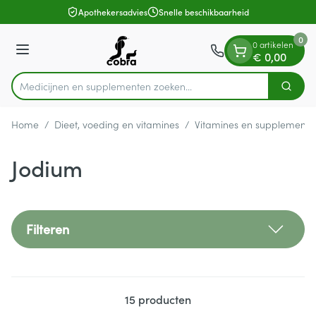
Dia 1 van 1
Ga naar de inhoud
Apothekersadvies
Snelle beschikbaarheid
0
0 artikelen
Menu
€ 0,00
Medicijnen en supplementen zoeken...
Zoek
Product, merk, categorie...
Home
/
Dieet, voeding en vitamines
/
Vitamines en supplemente
Jodium
Filteren
15
producten