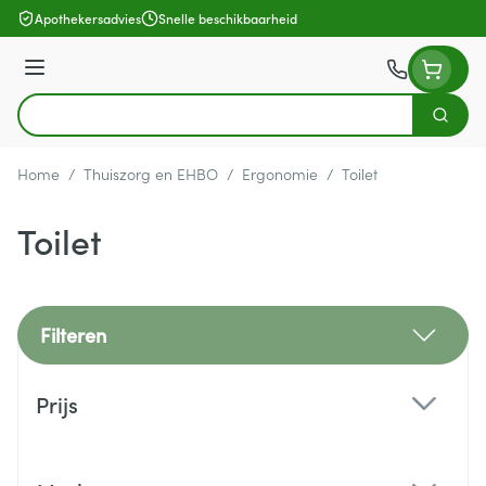
Ga naar de inhoud
Apothekersadvies
Snelle beschikbaarheid
Menu
Zoek
Product, merk, categorie...
Home
/
Thuiszorg en EHBO
/
Ergonomie
/
Toilet
Toilet
Filteren
Doorgaan naar productlijst
Prijs
filter