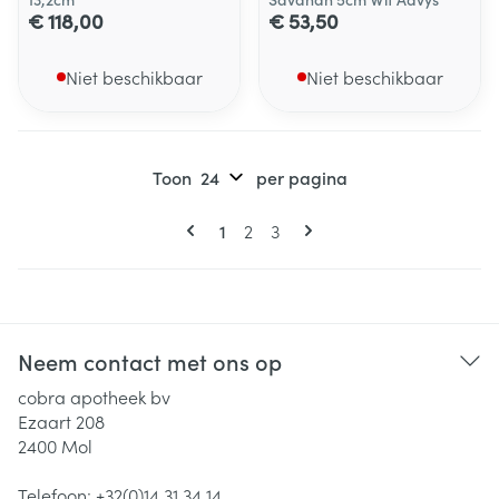
€ 118,00
€ 53,50
Niet beschikbaar
Niet beschikbaar
Toon
per pagina
Pagina's
U lees momenteel pagina
Pagina
Pagina
1
2
3
Neem contact met ons op
cobra apotheek bv
Ezaart 208
2400
Mol
Telefoon:
+32(0)14 31 34 14