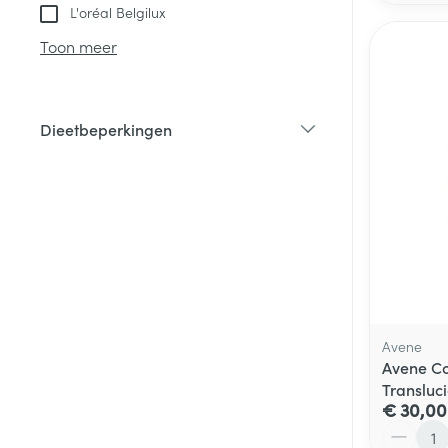
L'oréal Belgilux
Toon meer
Dieetbeperkingen
filter
Avene
Avene C
Transluc
€ 30,00
Aantal