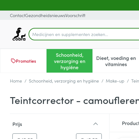
Ga naar de inhoud
Dia 1 van 1
Contact
Gezondheidsnieuws
Voorschrift
Medicijnen e
Product, merk, categorie...
Schoonheid,
Dieet, voeding en
verzorging en
Promoties
Toon submenu voor Schoonheid
Toon subm
vitamines
hygiëne
Home
/
Schoonheid, verzorging en hygiëne
/
Make-up
/
Tei
Teintcorrector - camoufler
Doorgaan naar productlijst
Produc
Prijs
filter