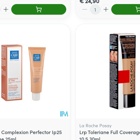
€ 24,90
Aantal
La Roche Posay
 Complexion Perfector Ip25
Lrp Toleriane Full Coverag
ge 25ml
10,5 30ml