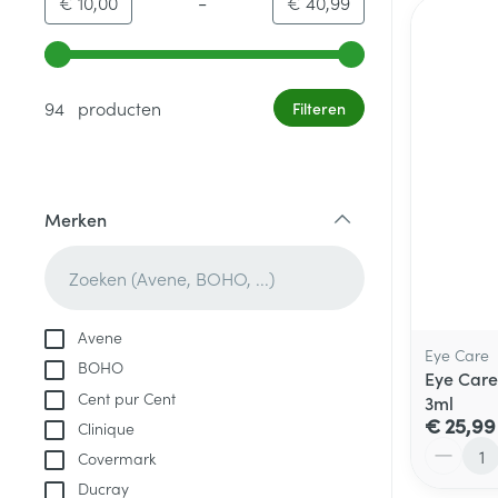
-
Minimumwaarde
Maximale waarde
€ 10,00
€ 40,99
Gebruik de pijltjestoetsen links en rechts om de minim
94 producten
Filteren
Merken
filter
Avene
Eye Care
BOHO
Eye Care
Cent pur Cent
3ml
€ 25,99
Clinique
Aantal
Covermark
Ducray