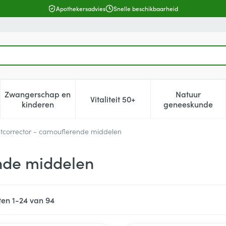
Apothekersadvies
Snelle beschikbaarheid
Zwangerschap en
Natuur
Vitaliteit 50+
, verzorging en hygiëne categorie
enu voor Dieet, voeding en vitamines categorie
Toon submenu voor Zwangerschap en kinderen cat
Toon submenu voor Vitaliteit 5
Toon subm
kinderen
geneeskunde
ntcorrector - camouflerende middelen
ende middelen
ten
1
-
24
van
94