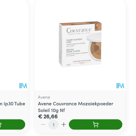
Avene
m Ip30 Tube
Avene Couvrance Mozaiekpoeder
Soleil 10g Nf
€ 26,66
Aantal