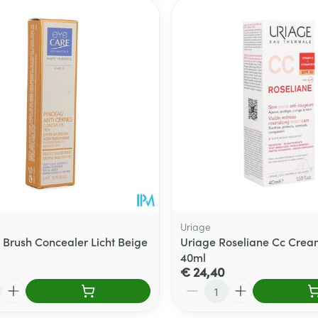
ale en maximale prijswaarden aan te passen.
Uriage
 Brush Concealer Licht Beige
Uriage Roseliane Cc Crea
40ml
€ 24,40
Aantal