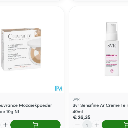
SVR
ouvrance Mozaiekpoeder
Svr Sensifine Ar Creme Tei
ide 10g Nf
40ml
€ 26,35
Aantal