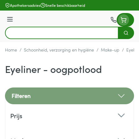
Ga naar de inhoud
Apothekersadvies
Snelle beschikbaarheid
Menu
Zoek
Product, merk, categorie...
Home
/
Schoonheid, verzorging en hygiëne
/
Make-up
/
Eyelin
Eyeliner - oogpotlood
Filteren
Doorgaan naar productlijst
Prijs
filter