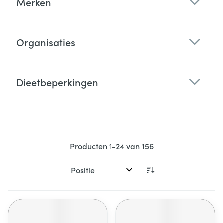
Merken
filter
Organisaties
filter
Dieetbeperkingen
filter
Producten
1
-
24
van
156
Sorteer op: