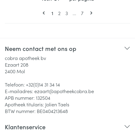
Pagina's
U lees momenteel pagina
Pagina
Pagina
Pagina
1
2
3
...
7
Neem contact met ons op
cobra apotheek bv
Ezaart 208
2400
Mol
Telefoon:
+32(0)14 31 34 14
E-mailadres:
ezaart@
apotheekcobra.be
APB nummer:
132504
Apotheek titularis:
Jolien Taels
BTW nummer:
BE0404213648
Klantenservice