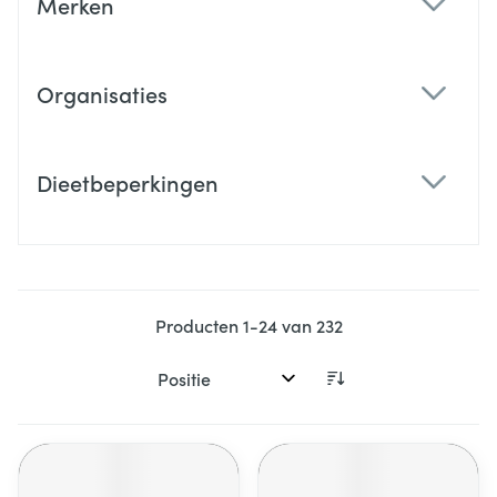
Merken
filter
Organisaties
filter
Dieetbeperkingen
filter
Producten
1
-
24
van
232
Sorteer op: