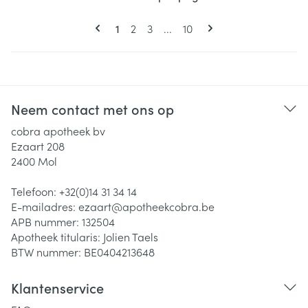
Pagina's
U lees momenteel pagina
Pagina
Pagina
Pagina
1
2
3
...
10
Neem contact met ons op
cobra apotheek bv
Ezaart 208
2400
Mol
Telefoon:
+32(0)14 31 34 14
E-mailadres:
ezaart@
apotheekcobra.be
APB nummer:
132504
Apotheek titularis:
Jolien Taels
BTW nummer:
BE0404213648
Klantenservice