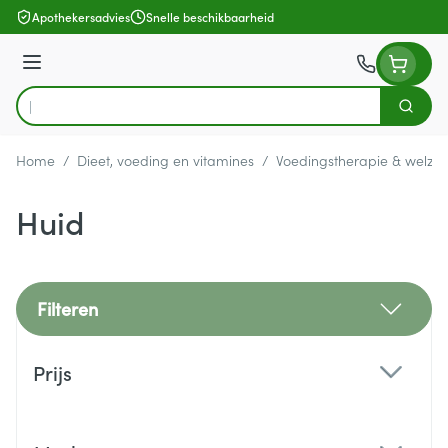
Ga naar de inhoud
Apothekersadvies
Snelle beschikbaarheid
Menu
Zoek
Product, merk, categorie...
Home
/
Dieet, voeding en vitamines
/
Voedingstherapie & welzijn
Huid
Filteren
Doorgaan naar productlijst
Prijs
filter