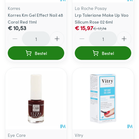
Korres
La Roche Posay
Korres Km Gel Effect Nail 48
Lrp Toleriane Make Up Vao
Coral Red 11ml
Silicum Rose 02 6ml
€ 10,53
€ 15,97
€ 17,74
Aantal
Aantal
Bestel
Bestel
Eye Care
Vitry