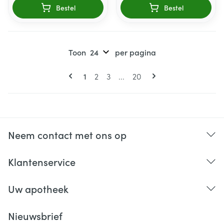
Bestel
Bestel
Toon
per pagina
Pagina's
U lees momenteel pagina
Pagina
Pagina
Pagina
1
2
3
...
20
Neem contact met ons op
Klantenservice
Uw apotheek
Nieuwsbrief