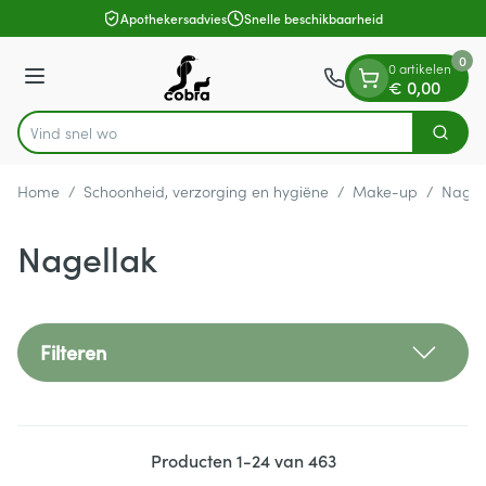
Dia 1 van 1
Ga naar de inhoud
Apothekersadvies
Snelle beschikbaarheid
0
0 artikelen
Menu
€ 0,00
Vind snel wondve
Zoek
Product, merk, categorie...
Home
/
Schoonheid, verzorging en hygiëne
/
Make-up
/
Nagel
Nagellak
Filteren
Producten
1
-
24
van
463