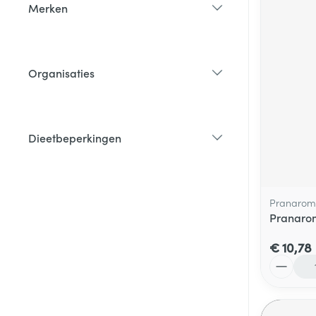
Merken
filter
Organisaties
filter
Dieetbeperkingen
filter
Pranarom
Pranarom
€ 10,78
Aantal