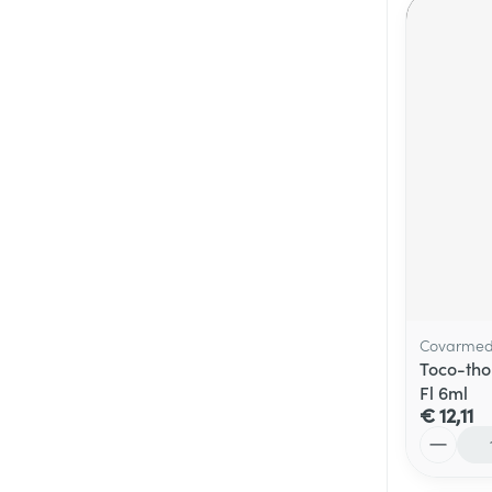
Covarme
Toco-tho
Fl 6ml
€ 12,11
Aantal