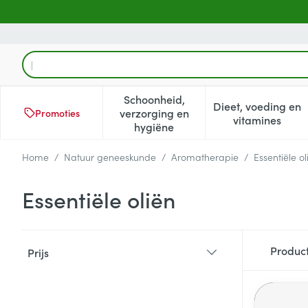
Ga naar de inhoud
Product, merk, categorie...
Schoonheid,
Dieet, voeding en
verzorging en
Promoties
Toon submenu voor Schoonheid
Toon subm
vitamines
hygiëne
Home
/
Natuur geneeskunde
/
Aromatherapie
/
Essentiële ol
Essentiële oliën
Doorgaan naar productlijst
Produc
Prijs
filter