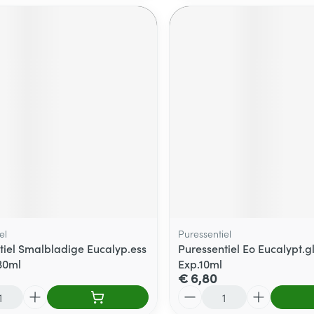
el
Puressentiel
tiel Smalbladige Eucalyp.ess
Puressentiel Eo Eucalypt.g
 30ml
Exp.10ml
€ 6,80
Aantal