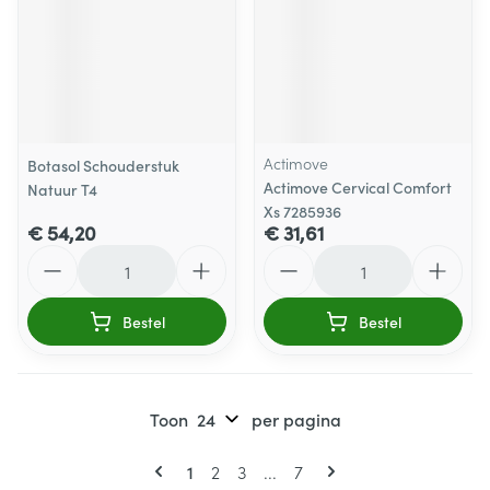
Actimove
Botasol Schouderstuk
Actimove Cervical Comfort
Natuur T4
Xs 7285936
€ 54,20
€ 31,61
Aantal
Aantal
Bestel
Bestel
Toon
per pagina
Pagina's
U lees momenteel pagina
Pagina
Pagina
Pagina
1
2
3
...
7