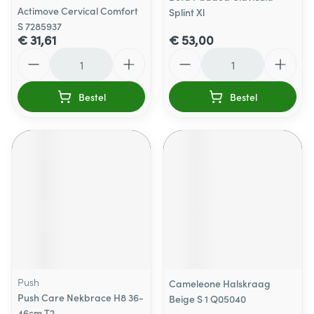
Actimove Cervical Comfort
Splint Xl
S 7285937
€ 31,61
€ 53,00
Aantal
Aantal
Bestel
Bestel
Push
Cameleone Halskraag
Push Care Nekbrace H8 36-
Beige S 1 Q05040
46cm T2