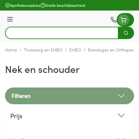
Ga naar de inhoud
Apothekersadvies
Snelle beschikbaarheid
Menu
Zoek
Product, merk, categorie...
Home
/
Thuiszorg en EHBO
/
EHBO
/
Bandages en Orthopedie
Nek en schouder
Filteren
Doorgaan naar productlijst
Prijs
filter