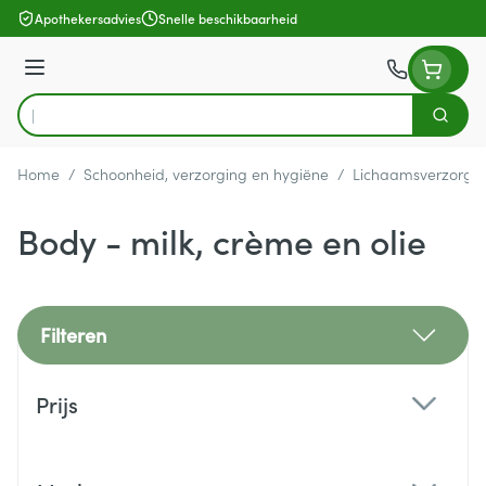
Ga naar de inhoud
Apothekersadvies
Snelle beschikbaarheid
Menu
Zoek
Product, merk, categorie...
Home
/
Schoonheid, verzorging en hygiëne
/
Lichaamsverzorgi
Body - milk, crème en olie
Filteren
Doorgaan naar productlijst
Prijs
filter