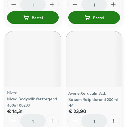
Aantal
Aantal
Bestel
Bestel
Nivea
Avene Xeracalm A.d.
Nivea Bodymilk Verzorgend
Balsem Relipiderend 200ml
400ml 80203
Nf
€ 14,31
€ 23,90
Aantal
Aantal