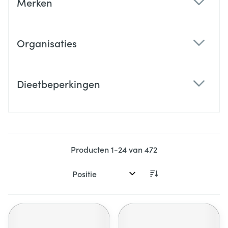
Merken
filter
Organisaties
filter
Dieetbeperkingen
filter
Producten
1
-
24
van
472
Sorteer op: