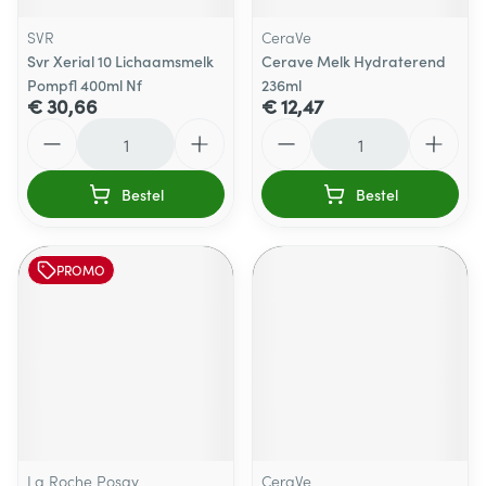
SVR
CeraVe
Svr Xerial 10 Lichaamsmelk
Cerave Melk Hydraterend
Pompfl 400ml Nf
236ml
€ 30,66
€ 12,47
Aantal
Aantal
Bestel
Bestel
PROMO
La Roche Posay
CeraVe