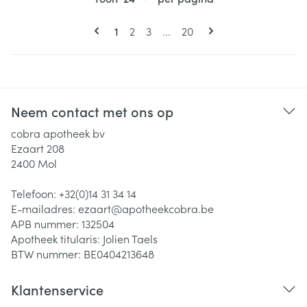
Pagina's
U lees momenteel pagina
Pagina
Pagina
Pagina
1
2
3
...
20
Neem contact met ons op
cobra apotheek bv
Ezaart 208
2400
Mol
Telefoon:
+32(0)14 31 34 14
E-mailadres:
ezaart@
apotheekcobra.be
APB nummer:
132504
Apotheek titularis:
Jolien Taels
BTW nummer:
BE0404213648
Klantenservice