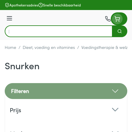
Ga naar de inhoud
Apothekersadvies
Snelle beschikbaarheid
Menu
Zoek
Product, merk, categorie...
Home
/
Dieet, voeding en vitamines
/
Voedingstherapie & welzijn
Snurken
Filteren
Doorgaan naar productlijst
Prijs
filter