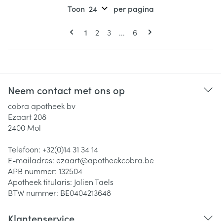
Toon
per pagina
Pagina's
U lees momenteel pagina
Pagina
Pagina
Pagina
1
2
3
...
6
Neem contact met ons op
cobra apotheek bv
Ezaart 208
2400
Mol
Telefoon:
+32(0)14 31 34 14
E-mailadres:
ezaart@
apotheekcobra.be
APB nummer:
132504
Apotheek titularis:
Jolien Taels
BTW nummer:
BE0404213648
Klantenservice