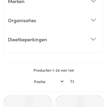
Merken
filter
Organisaties
filter
Dieetbeperkingen
filter
Producten
1
-
24
van
144
Sorteer op: