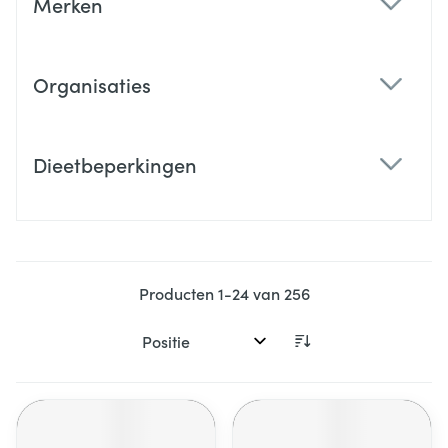
Merken
filter
Organisaties
filter
Dieetbeperkingen
filter
Producten
1
-
24
van
256
Sorteer op: