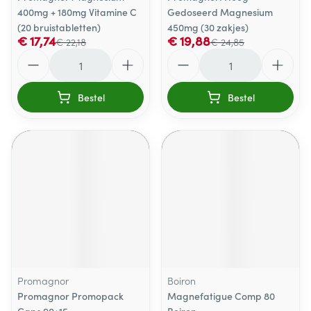
400mg + 180mg Vitamine C
Gedoseerd Magnesium
(20 bruistabletten)
450mg (30 zakjes)
€ 17,74
€ 19,88
€ 22,18
€ 24,85
Aantal
Aantal
Bestel
Bestel
Promagnor
Boiron
Promagnor Promopack
Magnefatigue Comp 80