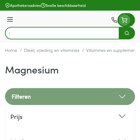
Ga naar de inhoud
Apothekersadvies
Snelle beschikbaarheid
Menu
Zoek
Product, merk, categorie...
Home
/
Dieet, voeding en vitamines
/
Vitamines en supplemente
Magnesium
Filteren
Doorgaan naar productlijst
Prijs
filter