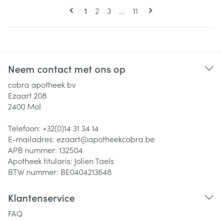
Pagina's
U lees momenteel pagina
Pagina
Pagina
Pagina
1
2
3
...
11
Neem contact met ons op
cobra apotheek bv
Ezaart 208
2400
Mol
Telefoon:
+32(0)14 31 34 14
E-mailadres:
ezaart@
apotheekcobra.be
APB nummer:
132504
Apotheek titularis:
Jolien Taels
BTW nummer:
BE0404213648
Klantenservice
FAQ