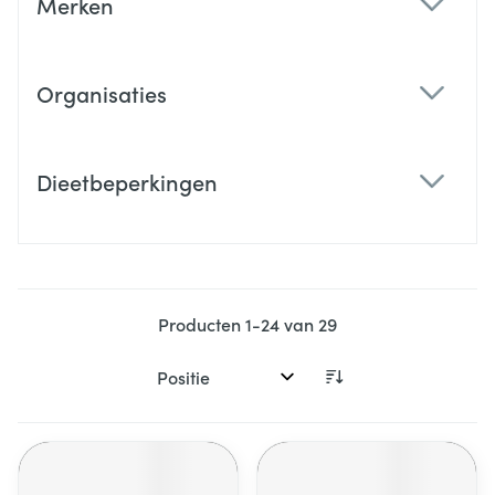
Merken
filter
Organisaties
filter
Dieetbeperkingen
filter
Producten
1
-
24
van
29
Sorteer op: