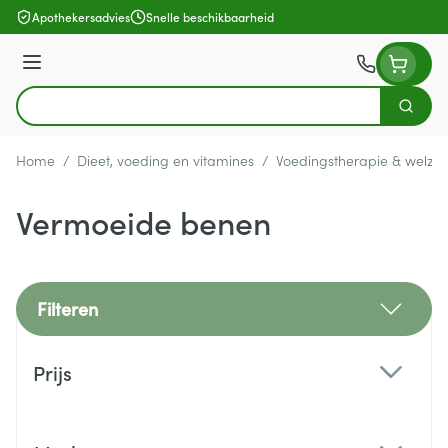
Ga naar de inhoud
Apothekersadvies
Snelle beschikbaarheid
Menu
Zoek
Product, merk, categorie...
Home
/
Dieet, voeding en vitamines
/
Voedingstherapie & welzijn
Vermoeide benen
Filteren
Doorgaan naar productlijst
Prijs
filter