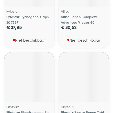
Fytostar
Altisa
Fytostar Pycnogenol Caps
Altisa Benen Complexe
30 7587
Advanced V-caps 60
€ 37,95
€ 30,52
Niet beschikbaar
Niet beschikbaar
Fitoform
physalis
Fitoform Bloedsomloop Bio
Physalis Zware Benen Tabl