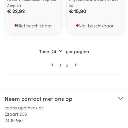
Amp 20
30
€ 22,92
€ 15,90
Niet beschikbaar
Niet beschikbaar
Toon
per pagina
Pagina's
U lees momenteel pagina
Pagina
1
2
Neem contact met ons op
cobra apotheek bv
Ezaart 208
2400
Mol