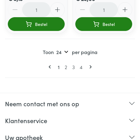
Aantal
Aantal
Bestel
Bestel
Toon
per pagina
Pagina's
U lees momenteel pagina
Pagina
Pagina
Pagina
1
2
3
4
Neem contact met ons op
Klantenservice
Uw apotheek