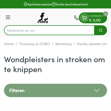
Dia 1 van 1
Ga naar de inhoud
Apothekersadvies
Snelle beschikbaarheid
0
0 artikelen
Menu
€ 0,00
Zoek
Product, merk, categorie...
Home
/
Thuiszorg en EHBO
/
Wondzorg
/
Fixatie, pleisters en s
Wondpleisters in stroken om
te knippen
Filteren