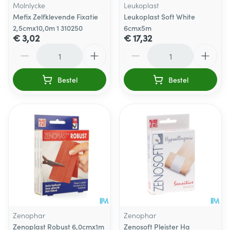
Molnlycke
Leukoplast
Mefix Zelfklevende Fixatie
Leukoplast Soft White
2,5cmx10,0m 1 310250
6cmx5m
€ 3,02
€ 17,32
Aantal
Aantal
Bestel
Bestel
Zenophar
Zenophar
Zenoplast Robust 6,0cmx1m
Zenosoft Pleister Ha