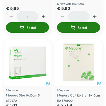
N/woven 1mx6cm
€ 5,95
€ 5,80
Aantal
Aantal
Bestel
Bestel
Mepore
Mepore
Mepore Ster 9x10cm 5
Mepore Cp/ Kp Ster 9x10cm
670970
50 670900
€ 5,13
€ 25,09