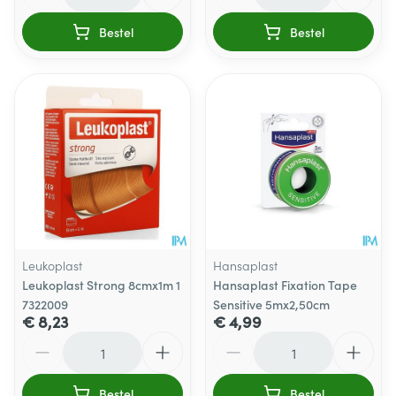
Bestel
Bestel
Leukoplast
Hansaplast
Leukoplast Strong 8cmx1m 1
Hansaplast Fixation Tape
7322009
Sensitive 5mx2,50cm
€ 8,23
€ 4,99
Aantal
Aantal
Bestel
Bestel