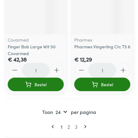
Covarmed
Pharmex
Finger Bob Large Wit 50
Pharmex Vingerling Ctc T5 6
Covarmed
€ 42,38
€ 12,29
Aantal
Aantal
Bestel
Bestel
Toon
per pagina
Pagina's
U lees momenteel pagina
Pagina
Pagina
1
2
3