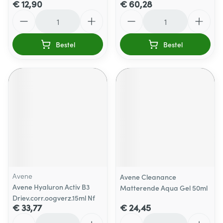
€ 12,90
€ 60,28
Aantal
Aantal
Bestel
Bestel
Avene
Avene Cleanance
Avene Hyaluron Activ B3
Matterende Aqua Gel 50ml
Driev.corr.oogverz.15ml Nf
€ 33,77
€ 24,45
Aantal
Aantal