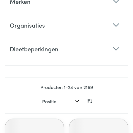
Merken
filter
Organisaties
filter
Dieetbeperkingen
filter
Producten
1
-
24
van
2169
Sorteer op: