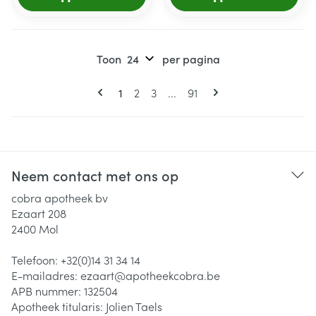
Toon
per pagina
Pagina's
U lees momenteel pagina
Pagina
Pagina
Pagina
1
2
3
...
91
Neem contact met ons op
cobra apotheek bv
Ezaart 208
2400
Mol
Telefoon:
+32(0)14 31 34 14
E-mailadres:
ezaart@
apotheekcobra.be
APB nummer:
132504
Apotheek titularis:
Jolien Taels