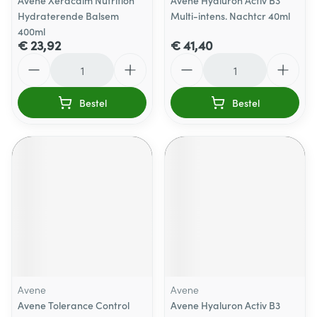
Avene Xeracalm Nutrition
Avene Hyaluron Activ B3
Hydraterende Balsem
Multi-intens. Nachtcr 40ml
400ml
€ 23,92
€ 41,40
Aantal
Aantal
Bestel
Bestel
Avene
Avene
Avene Tolerance Control
Avene Hyaluron Activ B3