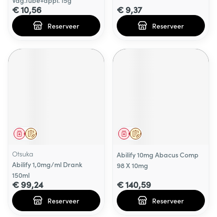
Vag.tube+appl. 15g
€ 10,56
€ 9,37
Reserveer
Reserveer
Geneesmiddel
Op voorschrift
Geneesmiddel
Op voorschrift
Otsuka
Abilify 10mg Abacus Comp
Abilify 1,0mg/ml Drank
98 X 10mg
150ml
€ 99,24
€ 140,59
Reserveer
Reserveer