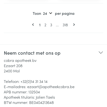
Toon
per pagina
Pagina's
U lees momenteel pagina
Pagina
Pagina
Pagina
1
2
3
...
318
Neem contact met ons op
cobra apotheek bv
Ezaart 208
2400
Mol
Telefoon:
+32(0)14 31 34 14
E-mailadres:
ezaart@
apotheekcobra.be
APB nummer:
132504
Apotheek titularis:
Jolien Taels
BTW nummer:
BE0404213648