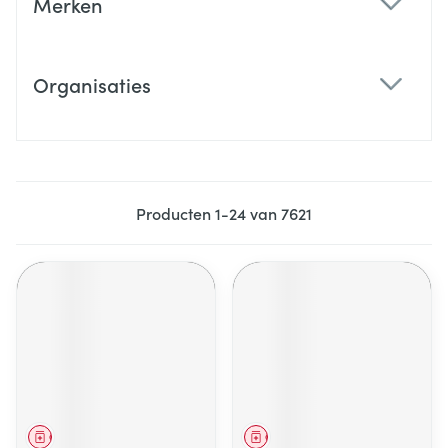
Merken
filter
Organisaties
filter
Producten
1
-
24
van
7621
Geneesmiddel
Geneesmiddel