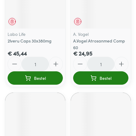
Geneesmiddel
Geneesmiddel
Labo Life
A. Vogel
2lveru Caps 30x380mg
A.Vogel Atrosanmed Comp
60
€ 45,44
€ 24,95
Aantal
Aantal
Bestel
Bestel