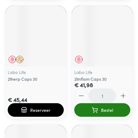
Geneesmiddel
Op voorschrift
Geneesmiddel
Labo Life
Labo Life
2lherp Caps 30
2linflam Caps 30
€ 41,98
Aantal
€ 45,44
Reserveer
Bestel