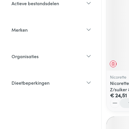
Actieve bestandsdelen
filter
Merken
filter
Organisaties
filter
Genees
Nicorette
Dieetbeperkingen
Nicorett
filter
Z/suiker 
€ 24,51
Aantal