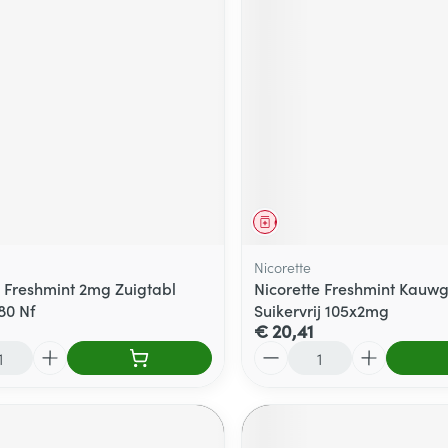
middel
Geneesmiddel
Nicorette
e Freshmint 2mg Zuigtabl
Nicorette Freshmint Kauw
80 Nf
Suikervrij 105x2mg
€ 20,41
Aantal