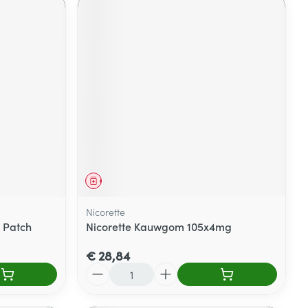
Geneesmiddel
Nicorette
g Patch
Nicorette Kauwgom 105x4mg
€ 28,84
Aantal