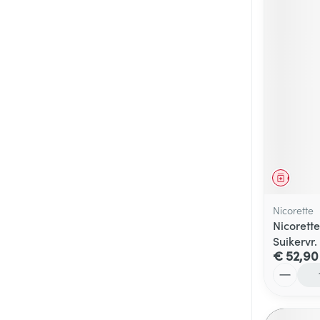
Genees
Nicorette
Nicorett
Suikervr.
€ 52,90
Aantal