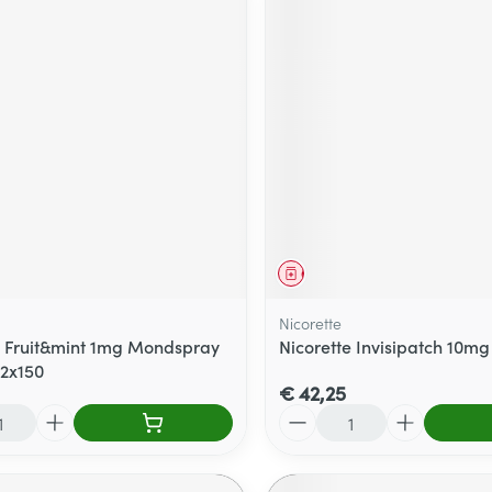
middel
Geneesmiddel
Nicorette
e Fruit&mint 1mg Mondspray
Nicorette Invisipatch 10mg
 2x150
€ 42,25
Aantal