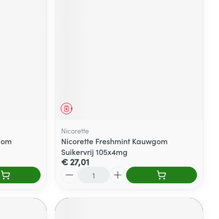
Geneesmiddel
Nicorette
gom
Nicorette Freshmint Kauwgom
Suikervrij 105x4mg
€ 27,01
Aantal