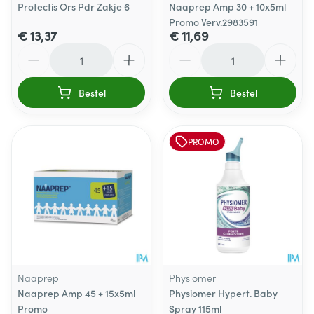
Protectis Ors Pdr Zakje 6
Naaprep Amp 30 + 10x5ml
Promo Verv.2983591
€ 13,37
€ 11,69
Aantal
Aantal
Bestel
Bestel
PROMO
Naaprep
Physiomer
Naaprep Amp 45 + 15x5ml
Physiomer Hypert. Baby
Promo
Spray 115ml