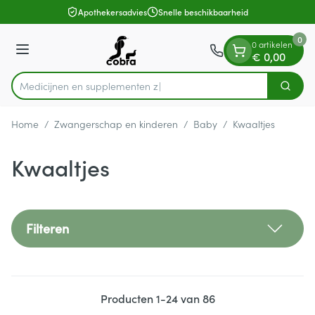
Dia 1 van 1
Ga naar de inhoud
Apothekersadvies
Snelle beschikbaarheid
0
0 artikelen
Menu
€ 0,00
Medicijnen
Zoek
Product, merk, categorie...
Home
/
Zwangerschap en kinderen
/
Baby
/
Kwaaltjes
Kwaaltjes
Filteren
Producten
1
-
24
van
86