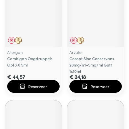
Geneesmiddel
Op voorschrift
Geneesmiddel
Op voorschrift
Allergan
Arvato
Combigan Oogdruppels
Cosopt Sine Conservans
Opl 3 X 5ml
20mg/ml-5mg/ml Gutt
1x10ml
€ 44,57
€ 24,18
Reserveer
Reserveer