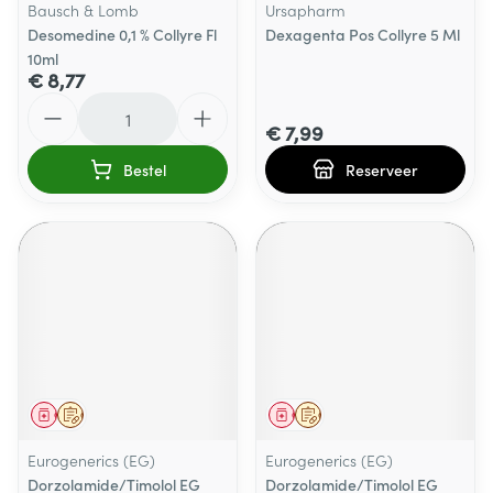
Bausch & Lomb
Ursapharm
Desomedine 0,1 % Collyre Fl
Dexagenta Pos Collyre 5 Ml
10ml
€ 8,77
Aantal
€ 7,99
Bestel
Reserveer
Geneesmiddel
Op voorschrift
Geneesmiddel
Op voorschrift
Eurogenerics (EG)
Eurogenerics (EG)
Dorzolamide/Timolol EG
Dorzolamide/Timolol EG