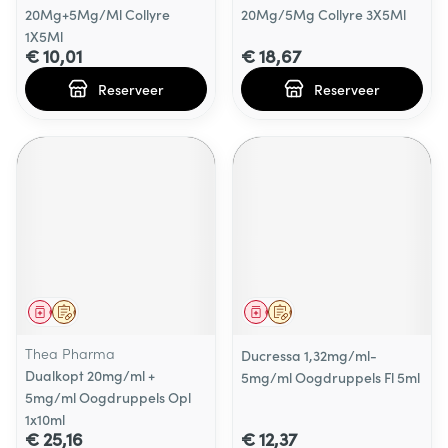
20Mg+5Mg/Ml Collyre
20Mg/5Mg Collyre 3X5Ml
1X5Ml
€ 10,01
€ 18,67
Reserveer
Reserveer
Geneesmiddel
Op voorschrift
Geneesmiddel
Op voorschrift
Thea Pharma
Ducressa 1,32mg/ml-
Dualkopt 20mg/ml +
5mg/ml Oogdruppels Fl 5ml
5mg/ml Oogdruppels Opl
1x10ml
€ 25,16
€ 12,37