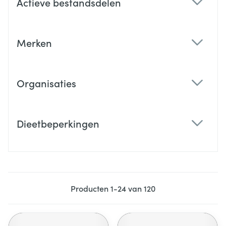
Actieve bestandsdelen
filter
Merken
filter
Organisaties
filter
Dieetbeperkingen
filter
Producten
1
-
24
van
120