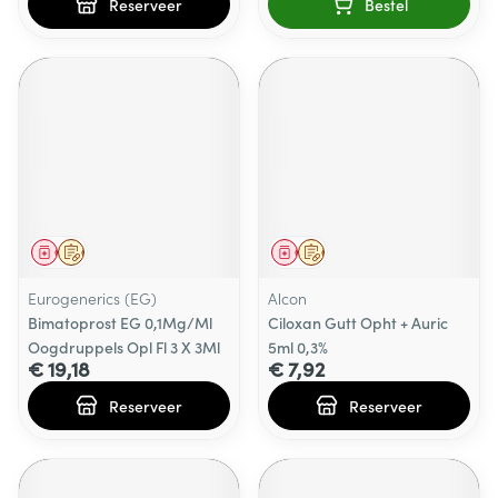
Reserveer
Bestel
Geneesmiddel
Op voorschrift
Geneesmiddel
Op voorschrift
Eurogenerics (EG)
Alcon
Bimatoprost EG 0,1Mg/Ml
Ciloxan Gutt Opht + Auric
Oogdruppels Opl Fl 3 X 3Ml
5ml 0,3%
€ 19,18
€ 7,92
Reserveer
Reserveer