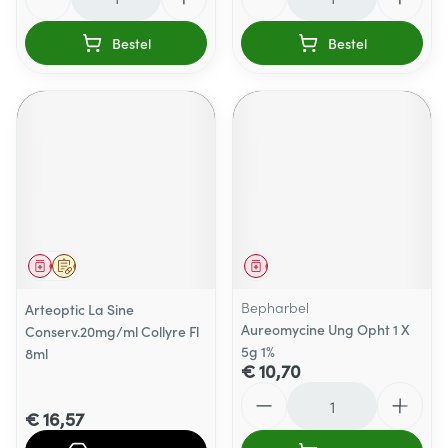
Bestel
Bestel
Geneesmiddel
Op voorschrift
Geneesmiddel
Bepharbel
Arteoptic La Sine
Aureomycine Ung Opht 1 X
Conserv.20mg/ml Collyre Fl
5g 1%
8ml
€ 10,70
Aantal
€ 16,57