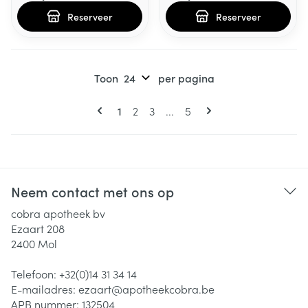
Reserveer
Reserveer
Toon
per pagina
Pagina's
U lees momenteel pagina
Pagina
Pagina
Pagina
1
2
3
...
5
Neem contact met ons op
cobra apotheek bv
Ezaart 208
2400
Mol
Telefoon:
+32(0)14 31 34 14
E-mailadres:
ezaart@
apotheekcobra.be
APB nummer:
132504