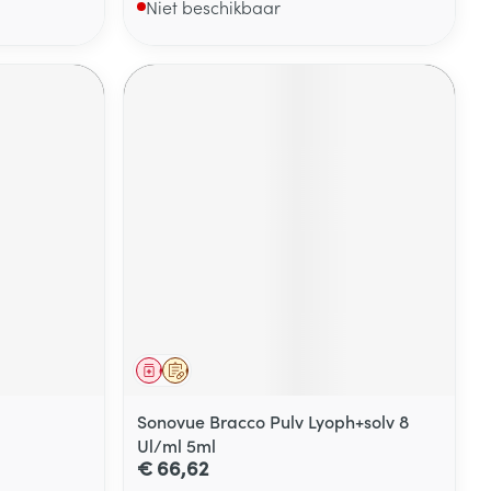
Niet beschikbaar
Geneesmiddel
Op voorschrift
Sonovue Bracco Pulv Lyoph+solv 8
l
Ul/ml 5ml
€ 66,62