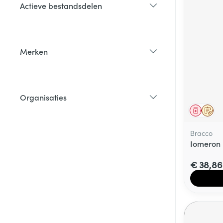
Actieve bestandsdelen
filter
Merken
filter
Organisaties
filter
Genees
Op 
Bracco
Iomeron 
€ 38,86