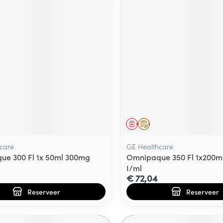
middel
voorschrift
Geneesmiddel
Op voorschrift
care
GE Healthcare
e 300 Fl 1x 50ml 300mg
Omnipaque 350 Fl 1x200m
I/ml
€ 72,04
Reserveer
Reserveer