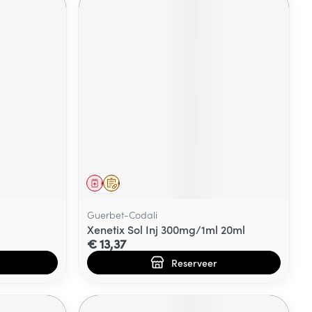
Geneesmiddel
Op voorschrift
Guerbet-Codali
Xenetix Sol Inj 300mg/1ml 20ml
€ 13,37
Reserveer