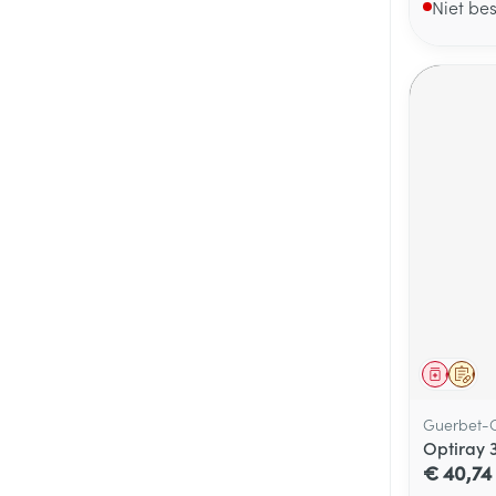
Niet be
Genees
Op 
Guerbet-C
Optiray 3
€ 40,74