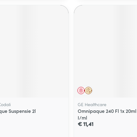
middel
voorschrift
Geneesmiddel
Op voorschrift
odali
GE Healthcare
ue Suspensie 2l
Omnipaque 240 Fl 1x 20m
I/ml
€ 11,41