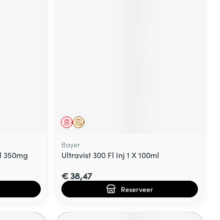
Geneesmiddel
Op voorschrift
Bayer
l 350mg
Ultravist 300 Fl Inj 1 X 100ml
€ 38,47
Reserveer