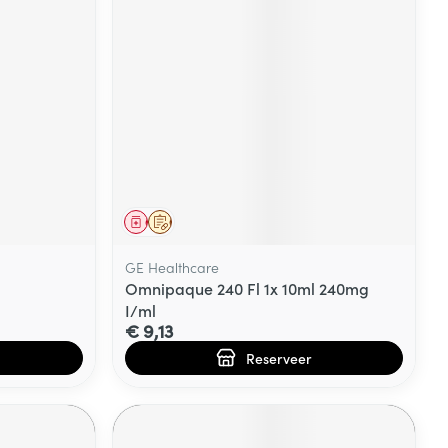
Geneesmiddel
Op voorschrift
GE Healthcare
Omnipaque 240 Fl 1x 10ml 240mg
I/ml
€ 9,13
Reserveer