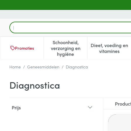
Ga naar de inhoud
Product, merk, categorie...
Schoonheid,
Dieet, voeding en
verzorging en
Promoties
Toon submenu voor Schoonheid
Toon subm
vitamines
hygiëne
Home
/
Geneesmiddelen
/
Diagnostica
Diagnostica
Doorgaan naar productlijst
Produc
Prijs
filter