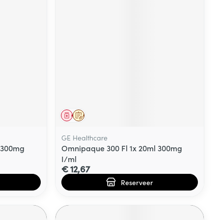
Geneesmiddel
Op voorschrift
GE Healthcare
l 300mg
Omnipaque 300 Fl 1x 20ml 300mg
I/ml
€ 12,67
Reserveer