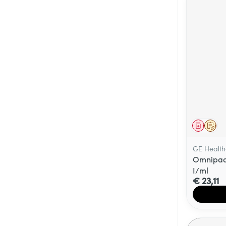
Genees
Op 
GE Health
Omnipaqu
I/ml
€ 23,11