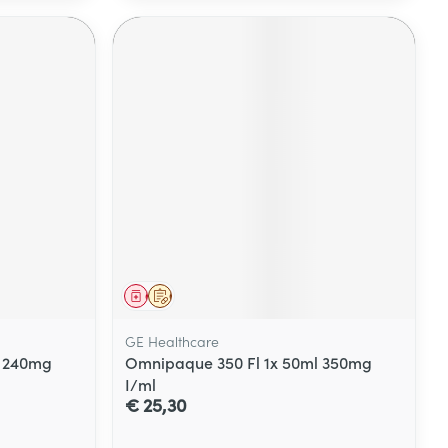
Geneesmiddel
Op voorschrift
GE Healthcare
l 240mg
Omnipaque 350 Fl 1x 50ml 350mg
I/ml
€ 25,30