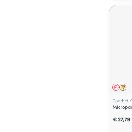
Genees
Op 
Guerbet-C
Micropaq
€ 27,79