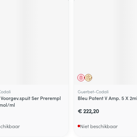
middel
voorschrift
Geneesmiddel
Op voorschrift
odali
Guerbet-Codali
1 Voorgev.spuit Ser Prerempl
Bleu Patent V Amp. 5 X 2m
mol/ml
€ 222,20
schikbaar
Niet beschikbaar