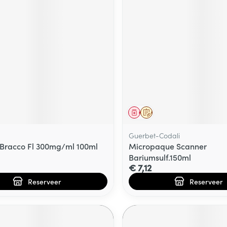
middel
voorschrift
Geneesmiddel
Op voorschrift
Guerbet-Codali
Bracco Fl 300mg/ml 100ml
Micropaque Scanner
Bariumsulf.150ml
€ 7,12
Reserveer
Reserveer