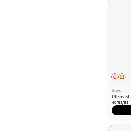
Genees
Op 
Bayer
Ultravist 
€ 10,10