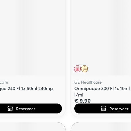
middel
voorschrift
Geneesmiddel
Op voorschrift
care
GE Healthcare
e 240 Fl 1x 50ml 240mg
Omnipaque 300 Fl 1x 10m
I/ml
€ 9,90
Reserveer
Reserveer