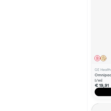
Genees
Op 
GE Health
Omnipaqu
I/ml
€ 19,91