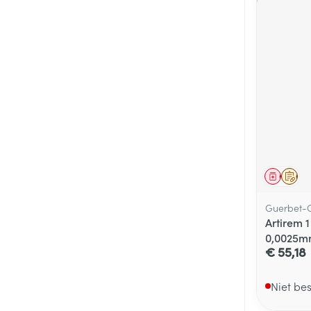
Genees
Op 
Guerbet-C
Artirem 
0,0025m
€ 55,18
Niet be