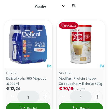
Sorteer op:
PROMO
Delical
Modifast
Delical Hphc 360 Mixpack
Modifast Protein Shape
4x200ml
Cappuccino Milkshake 420g
€ 12,24
€ 20,16
€ 25,20
Aantal
Aantal
Bestel
Bestel