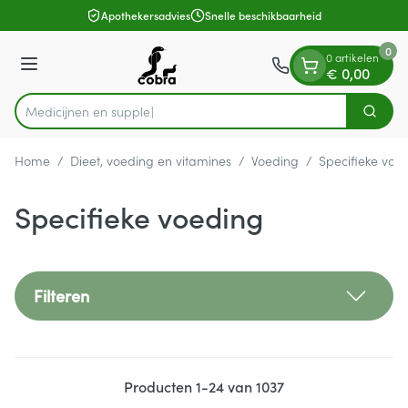
Dia 1 van 1
Ga naar de inhoud
Apothekersadvies
Snelle beschikbaarheid
0
0 artikelen
Menu
€ 0,00
Zoek
Product, merk, categorie...
Home
/
Dieet, voeding en vitamines
/
Voeding
/
Specifieke voe
Specifieke voeding
Filteren
Producten
1
-
24
van
1037