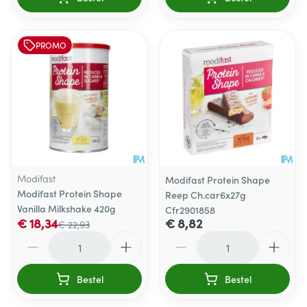
PROMO
Modifast
Modifast Protein Shape
Modifast Protein Shape
Reep Ch.car6x27g
Vanilla Milkshake 420g
Cfr2901858
€ 18,34
€ 8,82
€ 22,93
Aantal
Aantal
Bestel
Bestel