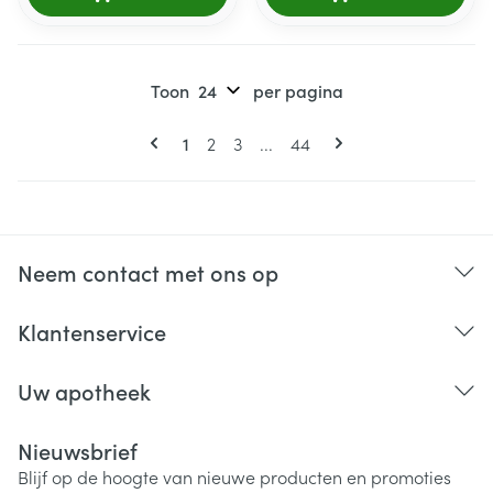
Toon
per pagina
Pagina's
U lees momenteel pagina
Pagina
Pagina
Pagina
1
2
3
...
44
Neem contact met ons op
Klantenservice
Uw apotheek
Nieuwsbrief
Blijf op de hoogte van nieuwe producten en promoties