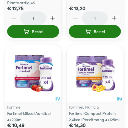
Plantaardig 45
€ 12,75
€ 13,20
Aantal
Aantal
Bestel
Bestel
Fortimel
Fortimel, Nutricia
Fortimel 1.5kcal Aardbei
Fortimel Compact Protein
4x200ml
2.4kcal Perz&mang 4x125ml
€ 10,49
€ 14,30