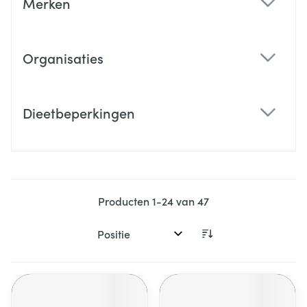
Merken
filter
Organisaties
filter
Dieetbeperkingen
filter
Producten
1
-
24
van
47
Sorteer op: