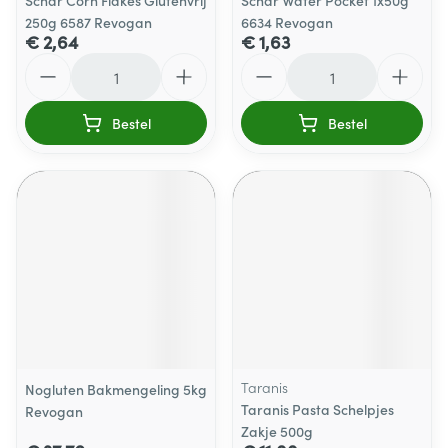
Schar Corn Flakes Glutenvrij
Schar Wafer Pocket 1x50g
250g 6587 Revogan
6634 Revogan
€ 2,64
€ 1,63
Aantal
Aantal
Bestel
Bestel
Taranis
Nogluten Bakmengeling 5kg
Taranis Pasta Schelpjes
Revogan
Zakje 500g