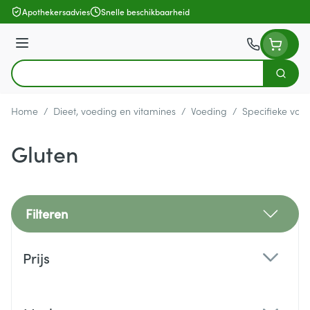
Ga naar de inhoud
Apothekersadvies
Snelle beschikbaarheid
Menu
Zoek
Product, merk, categorie...
Home
/
Dieet, voeding en vitamines
/
Voeding
/
Specifieke voe
Gluten
Filteren
Doorgaan naar productlijst
Prijs
filter