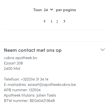
Toon
per pagina
Pagina's
U lees momenteel pagina
Pagina
1
2
Neem contact met ons op
cobra apotheek bv
Ezaart 208
2400
Mol
Telefoon:
+32(0)14 31 34 14
E-mailadres:
ezaart@
apotheekcobra.be
APB nummer:
132504
Apotheek titularis:
Jolien Taels
BTW nummer:
BE0404213648