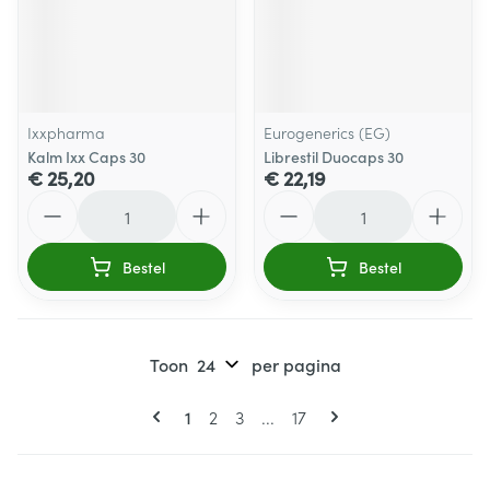
Ixxpharma
Eurogenerics (EG)
Kalm Ixx Caps 30
Librestil Duocaps 30
€ 25,20
€ 22,19
Aantal
Aantal
Bestel
Bestel
Toon
per pagina
Pagina's
U lees momenteel pagina
Pagina
Pagina
Pagina
1
2
3
...
17