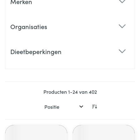
Merken
filter
Organisaties
filter
Dieetbeperkingen
filter
Producten
1
-
24
van
402
Sorteer op: