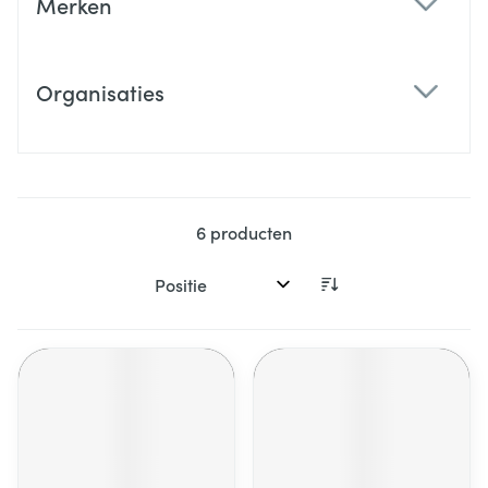
Merken
filter
Organisaties
filter
6
producten
Sorteer op: