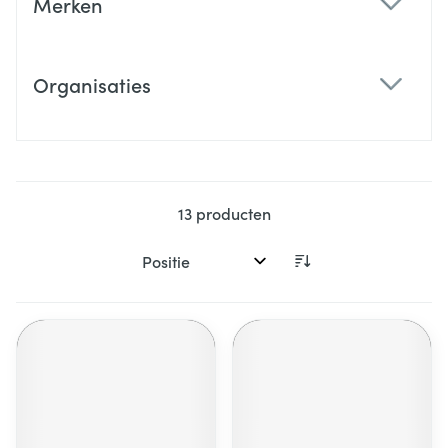
Merken
filter
Organisaties
filter
13
producten
Sorteer op: