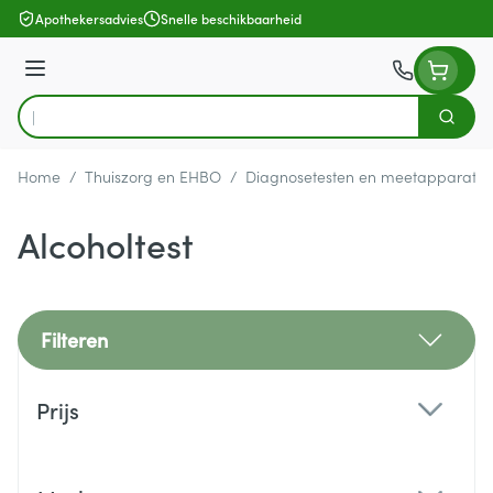
Ga naar de inhoud
Apothekersadvies
Snelle beschikbaarheid
Menu
Zoek
Product, merk, categorie...
Home
/
Thuiszorg en EHBO
/
Diagnosetesten en meetapparatuu
Alcoholtest
Filteren
Doorgaan naar productlijst
Prijs
filter