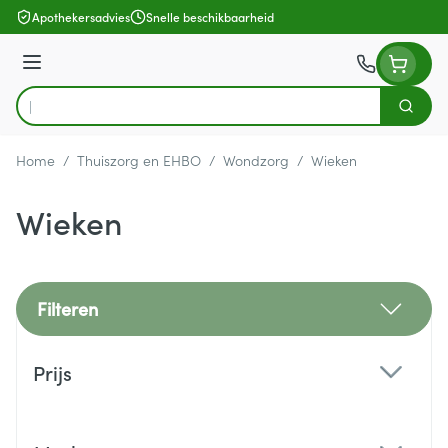
Ga naar de inhoud
Apothekersadvies
Snelle beschikbaarheid
Menu
Zoek
Product, merk, categorie...
Home
/
Thuiszorg en EHBO
/
Wondzorg
/
Wieken
Wieken
Filteren
Doorgaan naar productlijst
Prijs
filter