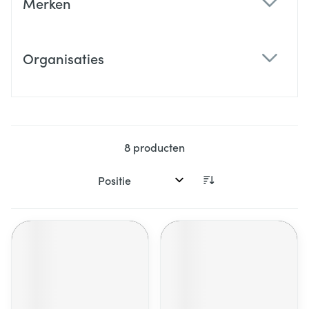
Merken
filter
Organisaties
filter
8
producten
Sorteer op: