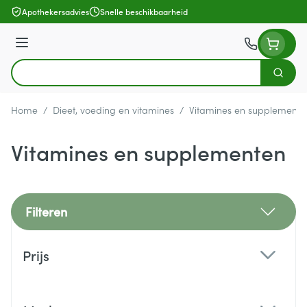
Ga naar de inhoud
Apothekersadvies
Snelle beschikbaarheid
Menu
Zoek
Product, merk, categorie...
Home
/
Dieet, voeding en vitamines
/
Vitamines en supplemente
Vitamines en supplementen
Filteren
Doorgaan naar productlijst
Prijs
filter