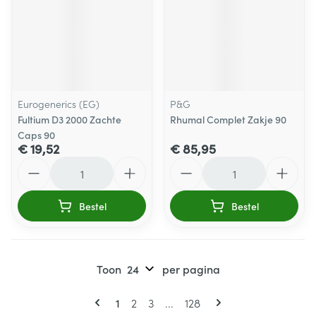
Eurogenerics (EG)
P&G
Fultium D3 2000 Zachte
Rhumal Complet Zakje 90
Caps 90
€ 19,52
€ 85,95
Aantal
Aantal
Bestel
Bestel
Toon
per pagina
Pagina's
U lees momenteel pagina
Pagina
Pagina
Pagina
1
2
3
...
128