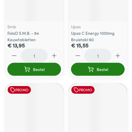
Smb
Upsa
FolaD S.M.B. - 84
Upsa C Energy 1000mg
Kauwtabletten
Bruistabl 60
€ 13,95
€ 15,55
Aantal
Aantal
Bestel
Bestel
PROMO
PROMO