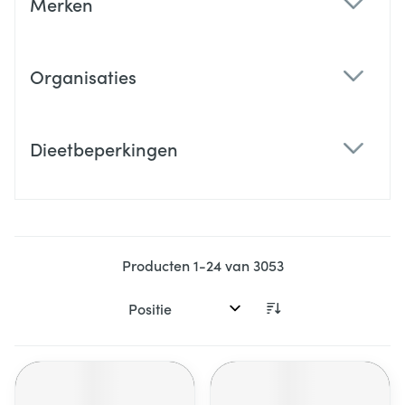
Merken
filter
Organisaties
filter
Dieetbeperkingen
filter
Producten
1
-
24
van
3053
Sorteer op: