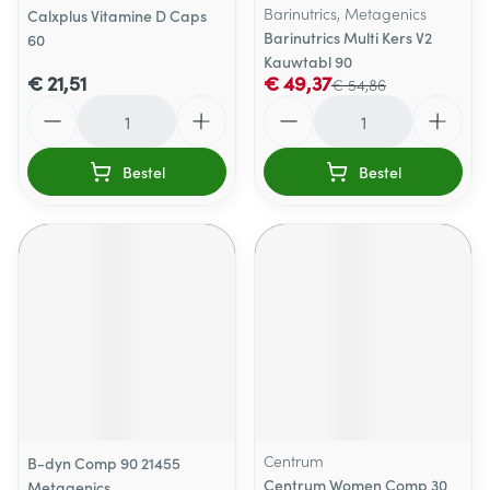
Barinutrics, Metagenics
Calxplus Vitamine D Caps
Barinutrics Multi Kers V2
60
Kauwtabl 90
€ 21,51
€ 49,37
€ 54,86
Aantal
Aantal
Bestel
Bestel
Centrum
B-dyn Comp 90 21455
Centrum Women Comp 30
Metagenics