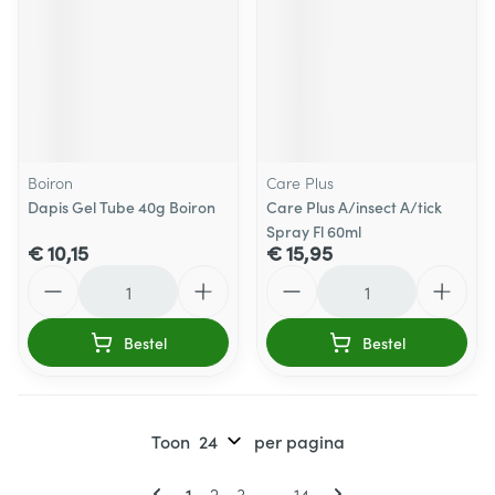
Boiron
Care Plus
Dapis Gel Tube 40g Boiron
Care Plus A/insect A/tick
Spray Fl 60ml
€ 10,15
€ 15,95
Aantal
Aantal
Bestel
Bestel
Toon
per pagina
Pagina's
U lees momenteel pagina
Pagina
Pagina
Pagina
1
2
3
...
14