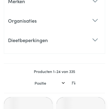
Merken
filter
Organisaties
filter
Dieetbeperkingen
filter
Producten
1
-
24
van
335
Sorteer op: