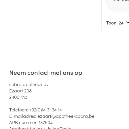
Toon
Neem contact met ons op
cobra apotheek bv
Ezaart 208
2400
Mol
Telefoon:
+32(0)14 31 34 14
E-mailadres:
ezaart@
apotheekcobra.be
APB nummer:
132504
Apotheek titularis:
Jolien Taels