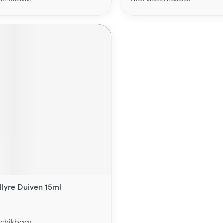
llyre Duiven 15ml
schikbaar