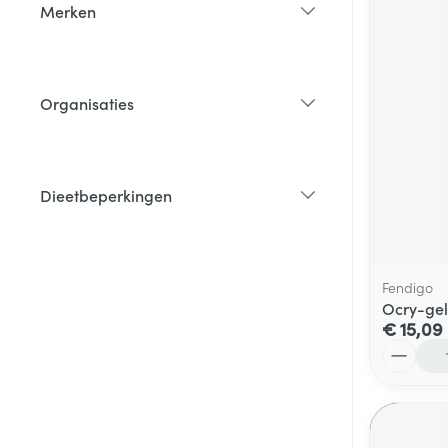
Merken
filter
Organisaties
filter
Dieetbeperkingen
filter
Fendigo
Ocry-gel
€ 15,09
Aantal