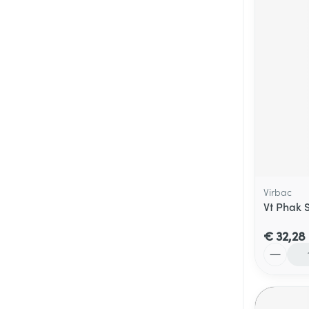
Virbac
Vt Phak 
€ 32,28
Aantal