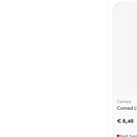
Comed
Comed Ly
€ 8,46
Niet be