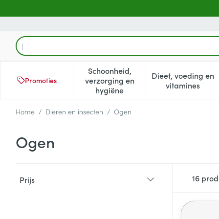
Ga naar de inhoud
Product, merk, categorie...
Schoonheid,
Dieet, voeding en
verzorging en
Promoties
Toon submenu voor Schoonheid
Toon subm
vitamines
hygiëne
Home
/
Dieren en insecten
/
Ogen
Ogen
Doorgaan naar productlijst
16
prod
Prijs
filter