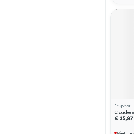
Ecuphar
Cicaderm
€ 35,97
Niet be