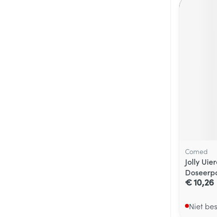
Comed
Jolly Ui
Doseerpo
€ 10,26
Niet be