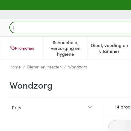
Ga naar de inhoud
Product, merk, categorie...
Schoonheid,
Dieet, voeding en
verzorging en
Promoties
Toon submenu voor Schoonheid
Toon subm
vitamines
hygiëne
Home
/
Dieren en insecten
/
Wondzorg
Wondzorg
Doorgaan naar productlijst
14
prod
Prijs
filter