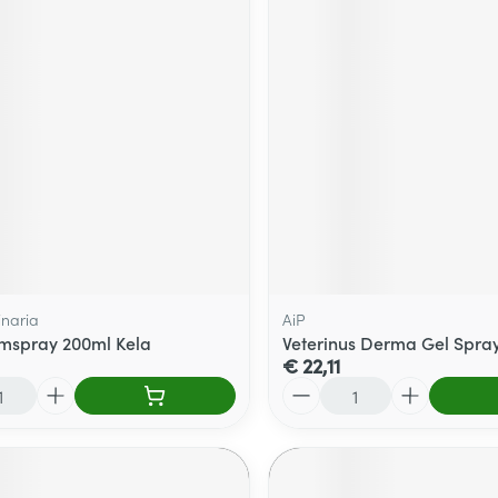
inaria
AiP
mspray 200ml Kela
Veterinus Derma Gel Spra
€ 22,11
Aantal