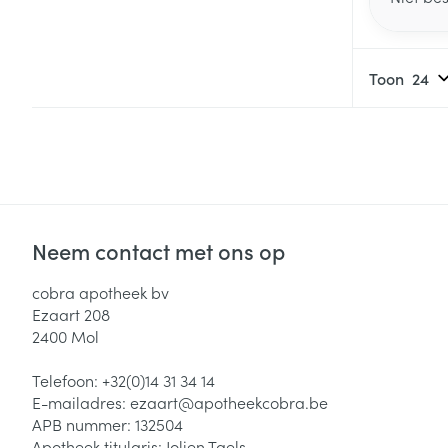
Toon
Neem contact met ons op
cobra apotheek bv
Ezaart 208
2400
Mol
Telefoon:
+32(0)14 31 34 14
E-mailadres:
ezaart@
apotheekcobra.be
APB nummer:
132504
Apotheek titularis:
Jolien Taels