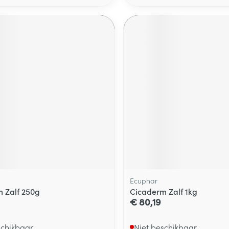
Ecuphar
 Zalf 250g
Cicaderm Zalf 1kg
€ 80,19
schikbaar
Niet beschikbaar