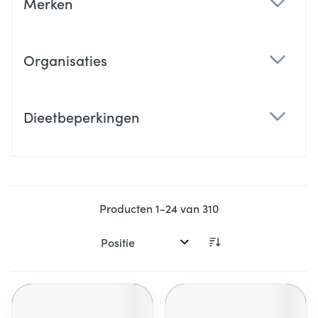
Merken
filter
Organisaties
filter
Dieetbeperkingen
filter
Producten
1
-
24
van
310
Sorteer op: