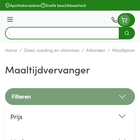
Ga naar de inhoud
Apothekersadvies
Snelle beschikbaarheid
Menu
Zoek
Product, merk, categorie...
Home
/
Dieet, voeding en vitamines
/
Afslanken
/
Maaltijdverv
Maaltijdvervanger
Filteren
Doorgaan naar productlijst
Prijs
filter