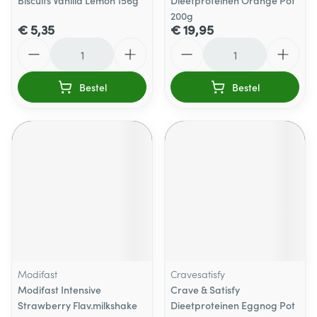
Biscuits Vanilla Lemon 156g
Dieetproteinen Orange Pot
200g
€ 5,35
€ 19,95
Aantal
Aantal
Bestel
Bestel
Modifast
Cravesatisfy
Modifast Intensive
Crave & Satisfy
Strawberry Flav.milkshake
Dieetproteinen Eggnog Pot