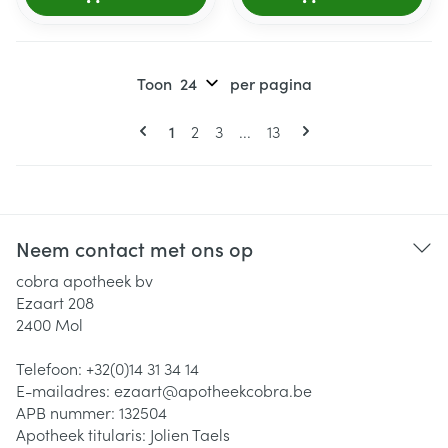
Toon
per pagina
Pagina's
U lees momenteel pagina
Pagina
Pagina
Pagina
1
2
3
...
13
Neem contact met ons op
cobra apotheek bv
Ezaart 208
2400
Mol
Telefoon:
+32(0)14 31 34 14
E-mailadres:
ezaart@
apotheekcobra.be
APB nummer:
132504
Apotheek titularis:
Jolien Taels