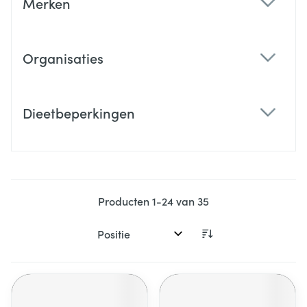
Merken
filter
Organisaties
filter
Dieetbeperkingen
filter
Producten
1
-
24
van
35
Sorteer op: