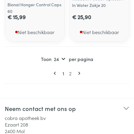
Bional Honger Control Caps
In Water Zakje 20
60
€ 15,99
€ 25,90
Niet beschikbaar
Niet beschikbaar
Toon
per pagina
Pagina's
U lees momenteel pagina
Pagina
1
2
Neem contact met ons op
cobra apotheek bv
Ezaart 208
2400
Mol