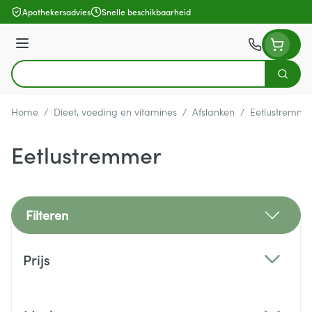
Ga naar de inhoud
Apothekersadvies
Snelle beschikbaarheid
Menu
Zoek
Product, merk, categorie...
Home
/
Dieet, voeding en vitamines
/
Afslanken
/
Eetlustremme
Eetlustremmer
Filteren
Doorgaan naar productlijst
Prijs
filter