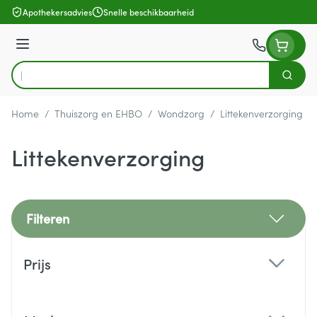
Ga naar de inhoud
Apothekersadvies
Snelle beschikbaarheid
Menu
Zoek
Product, merk, categorie...
Home
/
Thuiszorg en EHBO
/
Wondzorg
/
Littekenverzorging
Littekenverzorging
Filteren
Doorgaan naar productlijst
Prijs
filter